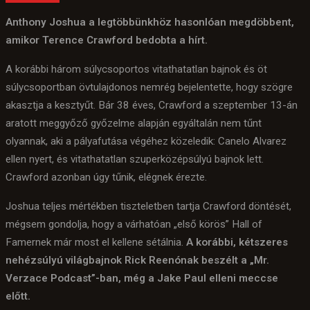
Anthony Joshua a legtöbbünkhöz hasonlóan megdöbbent,
amikor Terence Crawford bedobta a hírt.
A korábbi három súlycsoportos vitathatatlan bajnok és öt
súlycsoportban övtulajdonos nemrég bejelentette, hogy szögre
akasztja a kesztyűt. Bár 38 éves, Crawford a szeptember 13-án
aratott meggyőző győzelme alapján egyáltalán nem tűnt
olyannak, aki a pályafutása végéhez közeledik: Canelo Alvarez
ellen nyert, és vitathatatlan szuperközépsúlyú bajnok lett.
Crawford azonban úgy tűnik, elégnek érezte.
Joshua teljes mértékben tiszteletben tartja Crawford döntését,
mégsem gondolja, hogy a várhatóan „első körös” Hall of
Famernek már most el kellene sétálnia.
A korábbi, kétszeres
nehézsúlyú világbajnok Rick Reenónak beszélt a „Mr.
Verzace Podcast”-ban, még a Jake Paul elleni meccse
előtt.