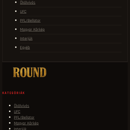
Ökölvívás
UFC
PFL/Bellator
Magyar Körkép
Interjúk
Egyéb
KATEGÓRIÁK
Ökölvívás
UFC
PFL/Bellator
Magyar Körkép
Interjúk