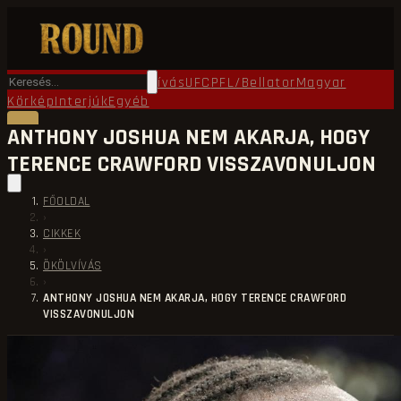
Főoldal
Round TV
Ökölvívás
UFC
PFL/Bellator
Magyar
Körkép
Interjúk
Egyéb
ANTHONY JOSHUA NEM AKARJA, HOGY
TERENCE CRAWFORD VISSZAVONULJON
FŐOLDAL
›
CIKKEK
›
ÖKÖLVÍVÁS
›
ANTHONY JOSHUA NEM AKARJA, HOGY TERENCE CRAWFORD
VISSZAVONULJON