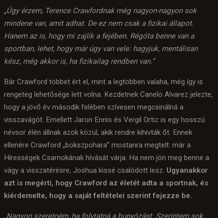
„Úgy érzem, Terence Crawfordnak még nagyon-nagyon sok
mindene van, amit adhat. De ez nem csak a fizikai állapot.
Hanem az is, hogy mi zajlik a fejében. Régóta benne van a
sportban, lehet, hogy már úgy van vele: hagyjuk, mentálisan
kész, még akkor is, ha fizikailag rendben van.”
Bár Crawford többet ért el, mint a legtöbben valaha, még így is
rengeteg lehetősége lett volna. Kezdetnek Canelo Alvarez jelezte,
hogy a jövő év második felében szívesen megcsinálná a
visszavágót. Emellett Jaron Ennis és Vergil Ortiz is egy hosszú
névsor élén állnak azok közül, akik rendre kihívták őt. Ennek
ellenére Crawford „bokszpohara” mostanra megtelt: már a
Hírességek Csarnokának hívását várja. Ha nem jön meg benne a
vágy a visszatérésre, Joshua kissé csalódott lesz.
Ugyanakkor
azt is megérti, hogy Crawford az életét adta a sportnak, és
kiérdemelte, hogy a saját feltételei szerint fejezze be.
„Nagyon szeretném, ha folytatná a bunyózást. Szerintem sok