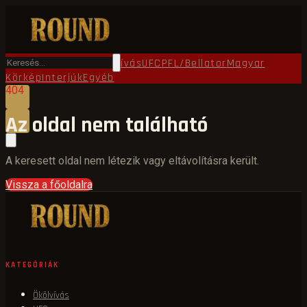
Főoldal
Round TV
Ökölvívás
UFC
PFL/Bellator
Magyar
Körkép
Interjúk
Egyéb
404
Az oldal nem található
A keresett oldal nem létezik vagy eltávolításra került.
Vissza a főoldalra
KATEGÓRIÁK
Ökölvívás