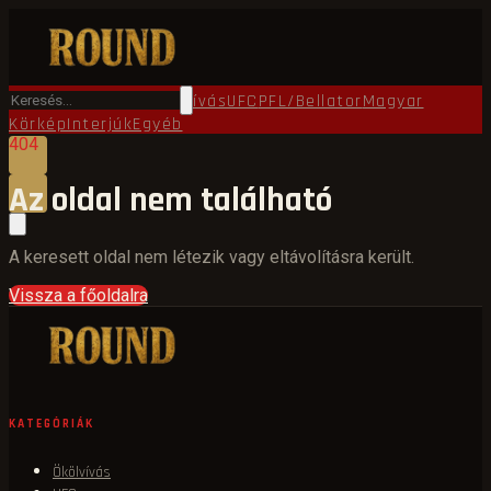
Főoldal
Round TV
Ökölvívás
UFC
PFL/Bellator
Magyar
Körkép
Interjúk
Egyéb
404
Az oldal nem található
A keresett oldal nem létezik vagy eltávolításra került.
Vissza a főoldalra
KATEGÓRIÁK
Ökölvívás