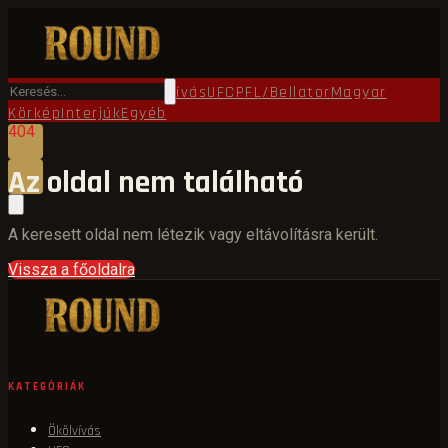
Főoldal
Round TV
Ökölvívás
UFC
PFL/Bellator
Magyar
Körkép
Interjúk
Egyéb
404
Az oldal nem található
A keresett oldal nem létezik vagy eltávolításra került.
Vissza a főoldalra
KATEGÓRIÁK
Ökölvívás