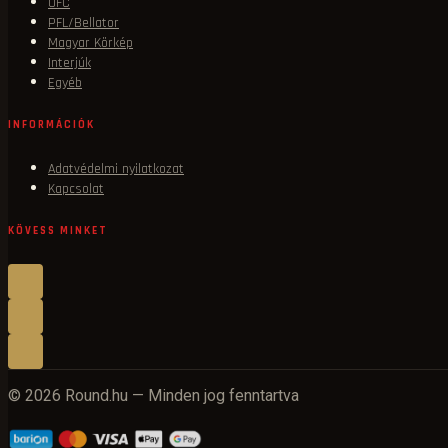
UFC
PFL/Bellator
Magyar Körkép
Interjúk
Egyéb
INFORMÁCIÓK
Adatvédelmi nyilatkozat
Kapcsolat
KÖVESS MINKET
© 2026 Round.hu — Minden jog fenntartva