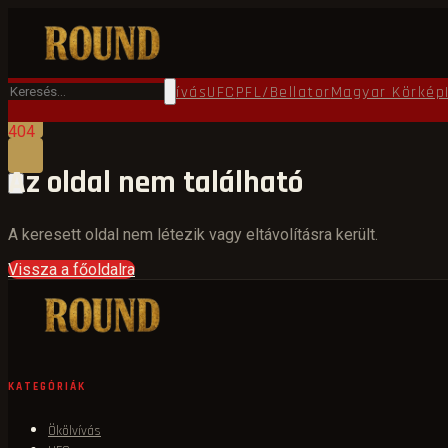
Főoldal
Round TV
Ökölvívás
UFC
PFL/Bellator
Magyar Körkép
404
Az oldal nem található
A keresett oldal nem létezik vagy eltávolításra került.
Vissza a főoldalra
KATEGÓRIÁK
Ökölvívás