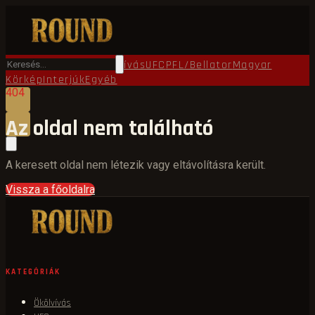
Főoldal
Round TV
Ökölvívás
UFC
PFL/Bellator
Magyar
Körkép
Interjúk
Egyéb
404
Az oldal nem található
A keresett oldal nem létezik vagy eltávolításra került.
Vissza a főoldalra
KATEGÓRIÁK
Ökölvívás