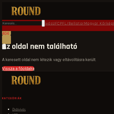
Főoldal
Round TV
Ökölvívás
UFC
PFL/Bellator
Magyar Körkép
404
Az oldal nem található
A keresett oldal nem létezik vagy eltávolításra került.
Vissza a főoldalra
KATEGÓRIÁK
Ökölvívás