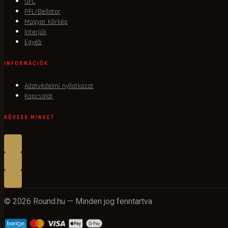
UFC
PFL/Bellator
Magyar Körkép
Interjúk
Egyéb
INFORMÁCIÓK
Adatvédelmi nyilatkozat
Kapcsolat
KÖVESS MINKET
© 2026 Round.hu — Minden jog fenntartva