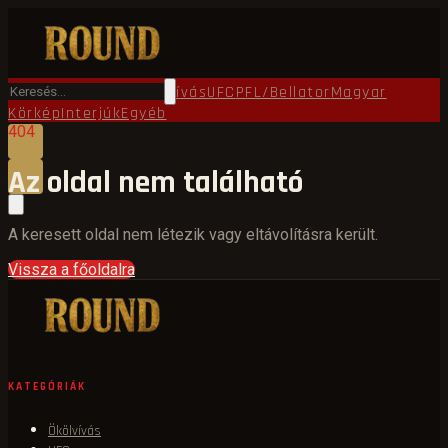
Főoldal
Round TV
Ökölvívás
UFC
PFL/Bellator
Magyar
Körkép
Interjúk
Egyéb
404
Az oldal nem található
A keresett oldal nem létezik vagy eltávolításra került.
Vissza a főoldalra
KATEGÓRIÁK
Ökölvívás