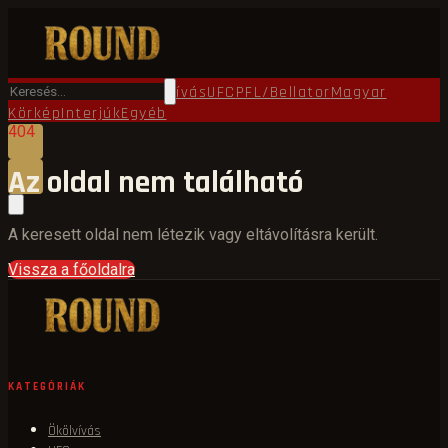
Főoldal
Round TV
Ökölvívás
UFC
PFL/Bellator
Magyar
Körkép
Interjúk
Egyéb
404
Az oldal nem található
A keresett oldal nem létezik vagy eltávolításra került.
Vissza a főoldalra
KATEGÓRIÁK
Ökölvívás