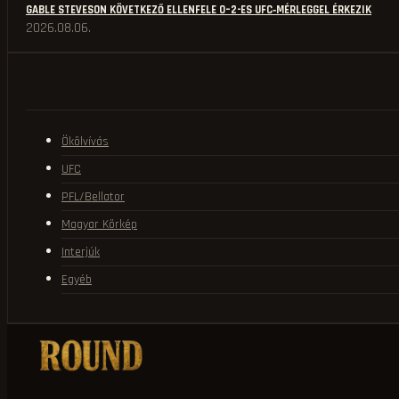
GABLE STEVESON KÖVETKEZŐ ELLENFELE 0–2-ES UFC‑MÉRLEGGEL ÉRKEZIK
2026.08.06.
Ökölvívás
UFC
PFL/Bellator
Magyar Körkép
Interjúk
Egyéb