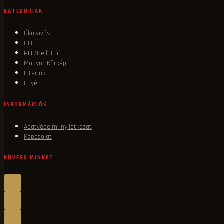
KATEGÓRIÁK
Ökölvívás
UFC
PFL/Bellator
Magyar Körkép
Interjúk
Egyéb
INFORMÁCIÓK
Adatvédelmi nyilatkozat
Kapcsolat
KÖVESS MINKET