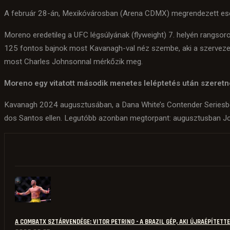
A február 28-án, Mexikóvárosban (Arena CDMX) megrendezett ese
Moreno eredetileg a UFC légsúlyának (flyweight) 7. helyén rangsoro
125 fontos bajnok most Kavanagh-val néz szembe, aki a szervezet ra
most Charles Johnsonnal mérkőzik meg.
Moreno egy vitatott második menetes leléptetés után szeretne
Kavanagh 2024 augusztusában, a Dana White’s Contender Seriesbe
dos Santos ellen. Legutóbb azonban megtorpant: augusztusban Jo
A COMBATX SZTÁRVENDÉGE: VITOR PETRINO - A BRAZIL GÉP, AKI ÚJRAÉPÍTETT