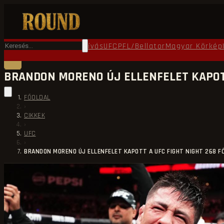
Főoldal
Round TV
Ökölvívás
UFC
PFL/Bellator
Magyar Körkép
BRANDON MORENO ÚJ ELLENFELET KAPOTT
FŐOLDAL
›
CIKKEK
›
UFC
›
BRANDON MORENO ÚJ ELLENFELET KAPOTT A UFC FIGHT NIGHT 268 