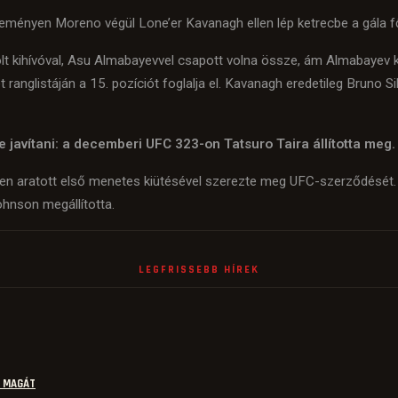
ményen Moreno végül Lone’er Kavanagh ellen lép ketrecbe a gála 
lt kihívóval, Asu Almabayevvel csapott volna össze, ám Almabayev ké
nglistáján a 15. pozíciót foglalja el. Kavanagh eredetileg Bruno Si
 javítani: a decemberi UFC 323-on Tatsuro Taira állította meg.
n aratott első menetes kiütésével szerezte meg UFC-szerződését.
hnson megállította.
LEGFRISSEBB HÍREK
E MAGÁT