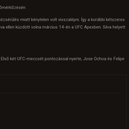
főmérkőzésén.
zsérülés miatt kénytelen volt visszalépni. Így a korábbi kétszeres
lva ellen küzdött volna március 14-én a UFC Apexben. Silva helyett
 Első két UFC-meccsét pontozással nyerte, Jose Ochoa és Felipe