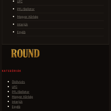
UFC
PFL/Bellator
Magyar Körkép
Interjúk
Egyéb
KATEGÓRIÁK
Ökölvívás
UFC
PFL/Bellator
Magyar Körkép
Interjúk
Egyéb