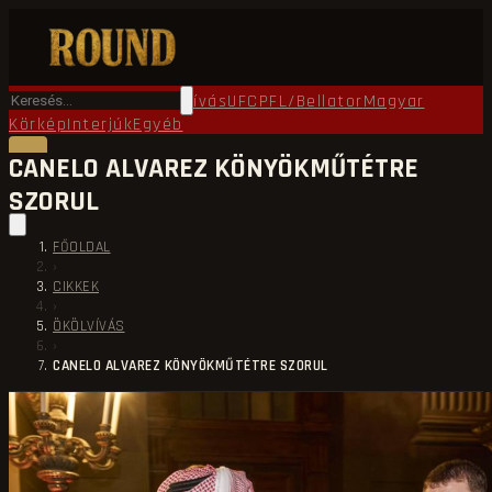
Főoldal
Round TV
Ökölvívás
UFC
PFL/Bellator
Magyar
Körkép
Interjúk
Egyéb
CANELO ALVAREZ KÖNYÖKMŰTÉTRE
SZORUL
FŐOLDAL
›
CIKKEK
›
ÖKÖLVÍVÁS
›
CANELO ALVAREZ KÖNYÖKMŰTÉTRE SZORUL