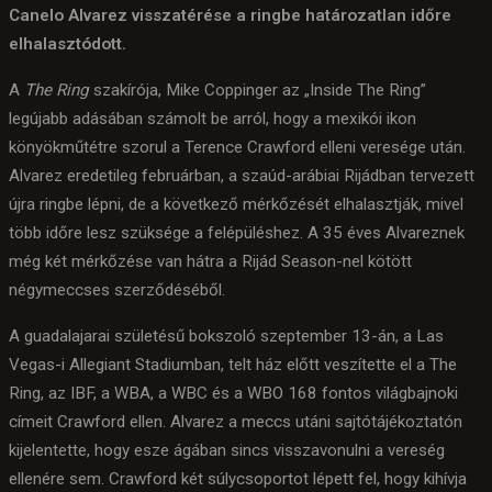
Canelo Alvarez visszatérése a ringbe határozatlan időre
elhalasztódott.
A
The Ring
szakírója, Mike Coppinger az „Inside The Ring”
legújabb adásában számolt be arról, hogy a mexikói ikon
könyökműtétre szorul a Terence Crawford elleni veresége után.
Alvarez eredetileg februárban, a szaúd-arábiai Rijádban tervezett
újra ringbe lépni, de a következő mérkőzését elhalasztják, mivel
több időre lesz szüksége a felépüléshez. A 35 éves Alvareznek
még két mérkőzése van hátra a Rijád Season-nel kötött
négymeccses szerződéséből.
A guadalajarai születésű bokszoló szeptember 13-án, a Las
Vegas-i Allegiant Stadiumban, telt ház előtt veszítette el a The
Ring, az IBF, a WBA, a WBC és a WBO 168 fontos világbajnoki
címeit Crawford ellen. Alvarez a meccs utáni sajtótájékoztatón
kijelentette, hogy esze ágában sincs visszavonulni a vereség
ellenére sem. Crawford két súlycsoportot lépett fel, hogy kihívja