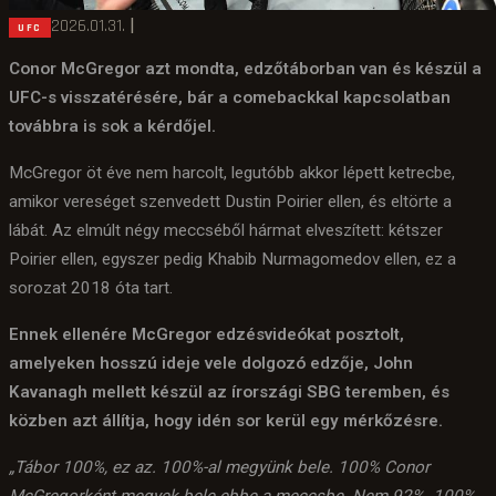
2026.01.31.
|
UFC
Conor McGregor
azt mondta, edzőtáborban van és készül a
UFC-s visszatérésére, bár a comebackkal kapcsolatban
továbbra is sok a kérdőjel.
McGregor öt éve nem harcolt, legutóbb akkor lépett ketrecbe,
amikor vereséget szenvedett Dustin Poirier ellen, és eltörte a
lábát. Az elmúlt négy meccséből hármat elveszített: kétszer
Poirier ellen, egyszer pedig Khabib Nurmagomedov ellen, ez a
sorozat 2018 óta tart.
Ennek ellenére McGregor edzésvideókat posztolt,
amelyeken hosszú ideje vele dolgozó edzője, John
Kavanagh mellett készül az írországi SBG teremben, és
közben azt állítja, hogy idén sor kerül egy mérkőzésre.
„Tábor 100%, ez az. 100%-al megyünk bele. 100% Conor