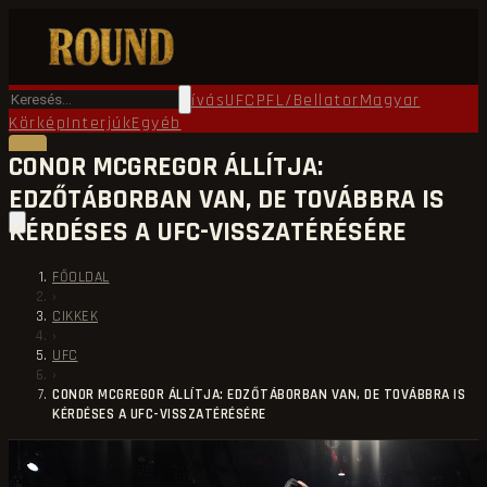
Főoldal
Round TV
Ökölvívás
UFC
PFL/Bellator
Magyar
Körkép
Interjúk
Egyéb
CONOR MCGREGOR ÁLLÍTJA:
EDZŐTÁBORBAN VAN, DE TOVÁBBRA IS
KÉRDÉSES A UFC-VISSZATÉRÉSÉRE
FŐOLDAL
›
CIKKEK
›
UFC
›
CONOR MCGREGOR ÁLLÍTJA: EDZŐTÁBORBAN VAN, DE TOVÁBBRA IS
KÉRDÉSES A UFC-VISSZATÉRÉSÉRE