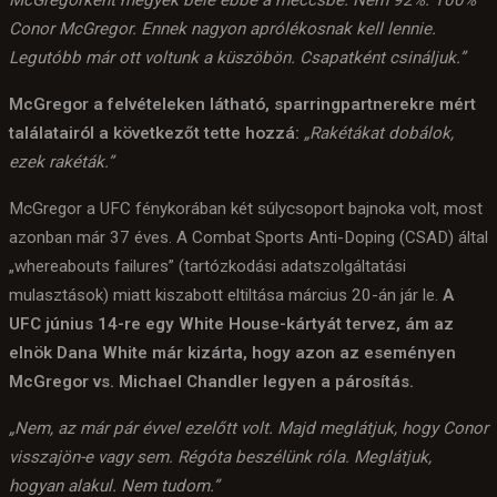
McGregorként megyek bele ebbe a meccsbe. Nem 92%. 100%
Conor McGregor. Ennek nagyon aprólékosnak kell lennie.
Legutóbb már ott voltunk a küszöbön. Csapatként csináljuk.”
McGregor a felvételeken látható, sparringpartnerekre mért
találatairól a következőt tette hozzá:
„Rakétákat dobálok,
ezek rakéták.”
McGregor a UFC fénykorában két súlycsoport bajnoka volt, most
azonban már 37 éves. A Combat Sports Anti-Doping (CSAD) által
„whereabouts failures” (tartózkodási adatszolgáltatási
mulasztások) miatt kiszabott eltiltása március 20-án jár le.
A
UFC június 14-re egy White House-kártyát tervez, ám az
elnök Dana White már kizárta, hogy azon az eseményen
McGregor vs. Michael Chandler legyen a párosítás.
„Nem, az már pár évvel ezelőtt volt. Majd meglátjuk, hogy Conor
visszajön-e vagy sem. Régóta beszélünk róla. Meglátjuk,
hogyan alakul. Nem tudom.”