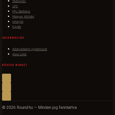
Ökölvívás
UFC
PFL/Bellator
Magyar Körkép
Interjúk
Egyéb
INFORMÁCIÓK
Adatvédelmi nyilatkozat
Kapcsolat
KÖVESS MINKET
© 2026 Round.hu — Minden jog fenntartva