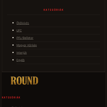
KATEGÓRIÁK
Ökölvívás
UFC
PFL/Bellator
Magyar Körkép
Interjúk
Egyéb
KATEGÓRIÁK