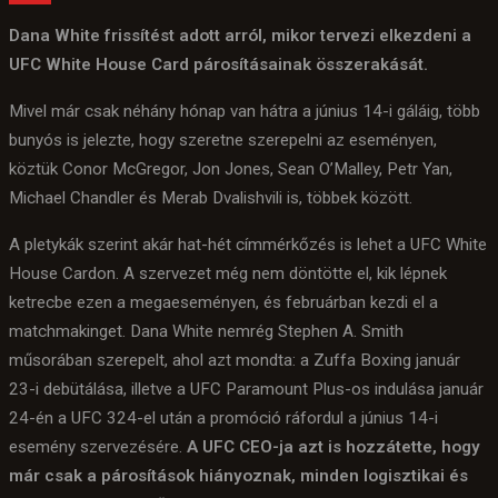
Dana White frissítést adott arról, mikor tervezi elkezdeni a
UFC White House Card párosításainak összerakását.
Mivel már csak néhány hónap van hátra a június 14-i gáláig, több
bunyós is jelezte, hogy szeretne szerepelni az eseményen,
köztük Conor McGregor, Jon Jones, Sean O’Malley, Petr Yan,
Michael Chandler és Merab Dvalishvili is, többek között.
A pletykák szerint akár hat-hét címmérkőzés is lehet a UFC White
House Cardon. A szervezet még nem döntötte el, kik lépnek
ketrecbe ezen a megaeseményen, és februárban kezdi el a
matchmakinget. Dana White nemrég Stephen A. Smith
műsorában szerepelt, ahol azt mondta: a Zuffa Boxing január
23-i debütálása, illetve a UFC Paramount Plus-os indulása január
24-én a UFC 324-el után a promóció ráfordul a június 14-i
esemény szervezésére.
A UFC CEO-ja azt is hozzátette, hogy
már csak a párosítások hiányoznak, minden logisztikai és