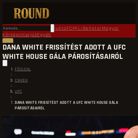
Főoldal
Round TV
Ökölvívás
UFC
PFL/Bellator
Magyar
Körkép
Interjúk
Egyéb
DANA WHITE FRISSÍTÉST ADOTT A UFC
WHITE HOUSE GÁLA PÁROSÍTÁSAIRÓL
FŐOLDAL
›
CIKKEK
›
UFC
›
DANA WHITE FRISSÍTÉST ADOTT A UFC WHITE HOUSE GÁLA
PÁROSÍTÁSAIRÓL