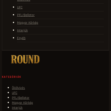
UFC
PFL/Bellator
Magyar Körkép
Interjúk
Egyéb
KATEGÓRIÁK
Ökölvívás
UFC
PFL/Bellator
Magyar Körkép
Interjúk