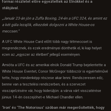
formai részletet előre egyeztettek az Elnökkel és a
stábjával.
„Január 23-án jön a Zuffa Boxing, 24-én a UFC 324, és amint ez
a két gála lezajlik, elkezdek dolgozni a White House-os
meccsen.”
A UFC White House Card előtt több nagy tétmeccset is
megrendeznek, és ezek eredményei dönthetik el, ki kap helyet
ezen az „egyszer az életben” jellegű eseményen.
Amióta a UFC és az amerikai elnök Donald Trump bejelentette a
White House Eventet, Conor McGregor többször is egyértelművé
tette, hogy mindenképp részese akar lenni. Rendszeresen edz,
benne van a tesztelési rendszerben, és a szervezet
visszajelzésére vár, hogy kiderüljön: a várva várt visszatérése
június 14-én összejöhet-e Michael Chandler ellen.
‘Iron’ és ‘The Notorious’ szóban már megerősítették, hogy