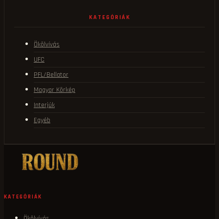
KATEGÓRIÁK
Ökölvívás
UFC
PFL/Bellator
Magyar Körkép
Interjúk
Egyéb
KATEGÓRIÁK
Ökölvívás