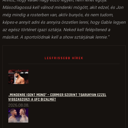
Ahhoz, hogy valaki nagy edző legyen, nem lehet egója.
Másodlagossá kell válnod mindenki mögött, akit edzel, és Jon
még mindig a rosterben van, aktív bunyós, és nem tudom,
képes-e annyit adni és annyira önzetlen lenni, hogy Gable legyen
az egész történet igazi sztárja. Neked kell felépítened a
másikat. A sportolódnak kell a show sztárjának lennie.”
LEGFRISSEBB HÍREK
„MINDENRE IGENT MOND” – CORMIER SZERINT TSARUKYAN EZZEL
VISSZASZERZI A UFC BIZALMÁT
2026.08.08.