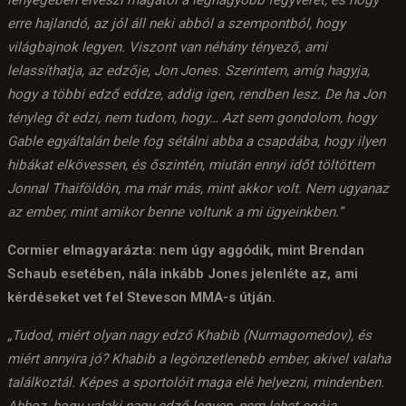
lényegében elveszi magától a legnagyobb fegyverét, és hogy
erre hajlandó, az jól áll neki abból a szempontból, hogy
világbajnok legyen. Viszont van néhány tényező, ami
lelassíthatja, az edzője, Jon Jones. Szerintem, amíg hagyja,
hogy a többi edző eddze, addig igen, rendben lesz. De ha Jon
tényleg őt edzi, nem tudom, hogy… Azt sem gondolom, hogy
Gable egyáltalán bele fog sétálni abba a csapdába, hogy ilyen
hibákat elkövessen, és őszintén, miután ennyi időt töltöttem
Jonnal Thaiföldön, ma már más, mint akkor volt. Nem ugyanaz
az ember, mint amikor benne voltunk a mi ügyeinkben.”
Cormier elmagyarázta: nem úgy aggódik, mint Brendan
Schaub esetében, nála inkább Jones jelenléte az, ami
kérdéseket vet fel Steveson MMA-s útján.
„Tudod, miért olyan nagy edző Khabib (Nurmagomedov), és
miért annyira jó? Khabib a legönzetlenebb ember, akivel valaha
találkoztál. Képes a sportolóit maga elé helyezni, mindenben.