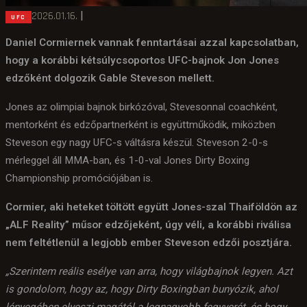
2026.01.16.
|
UFC
Daniel Cormiernek vannak fenntartásai azzal kapcsolatban,
hogy a korábbi kétsúlycsoportos UFC-bajnok Jon Jones
edzőként dolgozik Gable Steveson mellett.
Jones az olimpiai bajnok birkózóval, Stevesonnal coachként,
mentorként és edzőpartnerként is együttműködik, miközben
Steveson egy nagy UFC-s váltásra készül. Steveson 2-0-s
mérleggel áll MMA-ban, és 1-0-val Jones Dirty Boxing
Championship promóciójában is.
Cormier, aki heteket töltött együtt Jones-szal Thaiföldön az
„ALF Reality” műsor edzőjeként, úgy véli, a korábbi riválisa
nem feltétlenül a legjobb ember Steveson edzői posztjára.
„Szerintem reális esélye van arra, hogy világbajnok legyen. Azt
is gondolom, hogy az, hogy Dirty Boxingban bunyózik, ahol