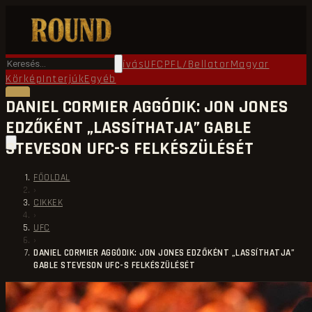
Főoldal
Round TV
Ökölvívás
UFC
PFL/Bellator
Magyar
Körkép
Interjúk
Egyéb
DANIEL CORMIER AGGÓDIK: JON JONES
EDZŐKÉNT „LASSÍTHATJA” GABLE
STEVESON UFC-S FELKÉSZÜLÉSÉT
FŐOLDAL
›
CIKKEK
›
UFC
›
DANIEL CORMIER AGGÓDIK: JON JONES EDZŐKÉNT „LASSÍTHATJA”
GABLE STEVESON UFC-S FELKÉSZÜLÉSÉT