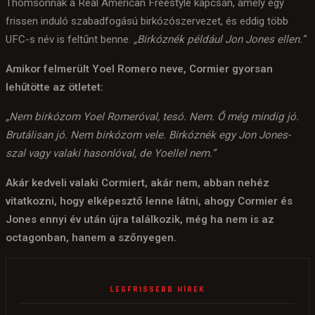
Thomsonnak a Real American Freestyle kapcsán, amely egy
frissen induló szabadfogású birkózószervezet, és eddig több
UFC-s név is feltűnt benne.
„Birkóznék például Jon Jones ellen.”
Amikor felmerült Yoel Romero neve, Cormier gyorsan
lehűtötte az ötletet:
„Nem birkózom Yoel Romeróval, tesó. Nem. Ő még mindig jó.
Brutálisan jó. Nem birkózom vele. Birkóznék egy Jon Jones-
szal vagy valaki hasonlóval, de Yoellel nem.”
Akár kedveli valaki Cormiert, akár nem, abban nehéz
vitatkozni, hogy elképesztő lenne látni, ahogy Cormier és
Jones ennyi év után újra találkozik, még ha nem is az
octagonban, hanem a szőnyegen.
LEGFRISSEBB HÍREK