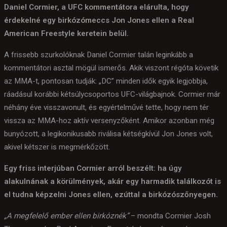
Daniel Cormier, a UFC kommentátora elárulta, hogy
érdekelné egy birkózómeccs Jon Jones ellen a Real
American Freestyle keretein belül.
A frissebb szurkolóknak Daniel Cormier talán leginkább a
kommentátori asztal mögül ismerős. Akik viszont régóta követik
az MMA-t, pontosan tudják: „DC” minden idők egyik legjobbja,
ráadásul korábbi kétsúlycsoportos UFC-világbajnok. Cormier már
néhány éve visszavonult, és egyértelművé tette, hogy nem tér
vissza az MMA-hoz aktív versenyzőként. Amikor azonban még
bunyózott, a legikonikusabb riválisa kétségkívül Jon Jones volt,
akivel kétszer is megmérkőzött.
Egy friss interjúban Cormier arról beszélt: ha úgy
alakulnának a körülmények, akár egy harmadik találkozót is
el tudna képzelni Jones ellen, ezúttal a birkózószőnyegen.
„A megfelelő ember ellen birkóznék”
– mondta Cormier Josh