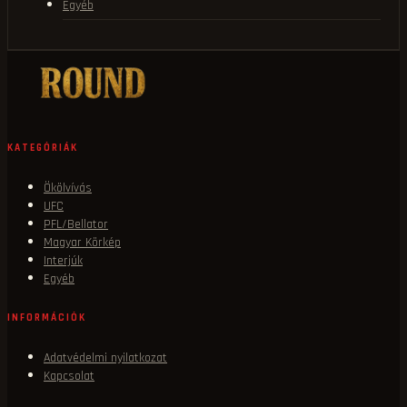
Egyéb
KATEGÓRIÁK
Ökölvívás
UFC
PFL/Bellator
Magyar Körkép
Interjúk
Egyéb
INFORMÁCIÓK
Adatvédelmi nyilatkozat
Kapcsolat