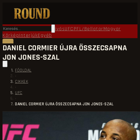
Főoldal
Round TV
Ökölvívás
UFC
PFL/Bellator
Magyar
Körkép
Interjúk
Egyéb
DANIEL CORMIER ÚJRA ÖSSZECSAPNA
JON JONES-SZAL
FŐOLDAL
›
CIKKEK
›
UFC
›
DANIEL CORMIER ÚJRA ÖSSZECSAPNA JON JONES-SZAL