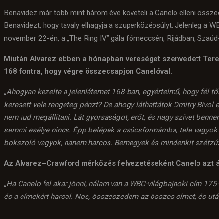
Benavidez már több mint három éve követeli a Canelo elleni össz
Benavidezt, hogy tavaly elhagyja a szuperközépsúlyt. Jelenleg a 
november 22-én, a „The Ring IV” gála főmeccsén, Rijádban, Szaúd
Miután Alvarez ebben a hónapban vereséget szenvedett Teren
168 fontra, hogy végre összecsapjon Canelóval.
„Ahogyan kezelte a jelenlétemet 168-ban, egyértelmű, hogy fél tő
keresett vele rengeteg pénzt? De ahogy láthattátok Dmitry Bivol 
nem tud megállítani. Lát gyorsaságot, erőt, és nagy szívet bennem
semmi esélye nincs. Épp belépek a csúcsformámba, tele vagyok
bokszoló vagyok, hanem harcos. Bemegyek és mindenkit szétzú
Az Alvarez–Crawford mérkőzés felvezetéseként Canelo azt állí
„Ha Canelo fel akar jönni, nálam van a WBC-világbajnoki cím 175-
és a címekért harcol. Nos, összeszedem az összes címet, és után