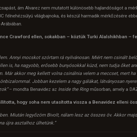
ecsapást, ám Alvarez nem mutatott különösebb hajlandóságot a mérk
WBC félnehézsúlyú világbajnoka, és készül harmadik mérkőzésére eb
-Arábiában.
ce Crawford ellen, sokakban – köztük Turki Alalshikhban – fe
lem.
Annyi mocskot szórtam rá nyilvánosan. Miért nem csinált belő
ellen is, ha nagyobb, erősebb bunyósokkal küzd, nem tudja őket an
. Már akkor meg kellett volna csinálnia velem a meccset, mert ha l
 önbizalommal. Jobban kezelem a nagy gálákat, látványosan nye
zok”
– mondta Benavidez az
Inside the Ring
műsorban, amely a DAZN
totta, hogy soha nem utasította vissza a Benavidez elleni össz
ben. Miután legyőzöm Bivolt, nálam lesz az összes öv. Akkor majd 
a újra asztalhoz ülhetünk.”