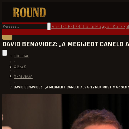
Főoldal
Round TV
Ökölvívás
UFC
PFL/Bellator
Magyar Körkép
DAVID BENAVIDEZ: „A MEGIJEDT CANELO
FŐOLDAL
›
CIKKEK
›
ÖKÖLVÍVÁS
›
DAVID BENAVIDEZ: „A MEGIJEDT CANELO ALVAREZNEK MOST MÁR SEMM