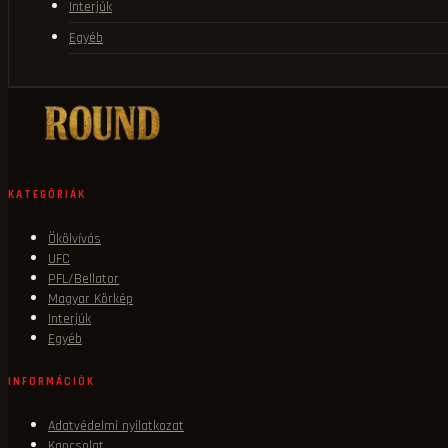
Interjúk
Egyéb
KATEGÓRIÁK
Ökölvívás
UFC
PFL/Bellator
Magyar Körkép
Interjúk
Egyéb
INFORMÁCIÓK
Adatvédelmi nyilatkozat
Kapcsolat