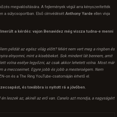
őzés megvalósítására. A fejlemények végül arra kényszerítették
ben a súlycsoportban. Első címvédését
Anthony Yarde
ellen vívja
lmerült a kérdés: vajon Benavidez még vissza tudna-e menni
lem példát az egész világ előtt? Miért nem vert meg a ringben és
nyira elnyomni, mint a kisebbeket. Sok mindent lát bennem, amit
ett volna esélye legyőzni, az csak akkor lehetett volna. Most már
rem a meccseimet. Egyre jobb és jobb a mesterségem. Nem
-on és a The Ring YouTube-csatornáján érhető el.
ecsapást, és továbbra is nyitott rá a jövőben.
én leszek az, akinél az erő van. Canelo azt mondja, a nagyságért