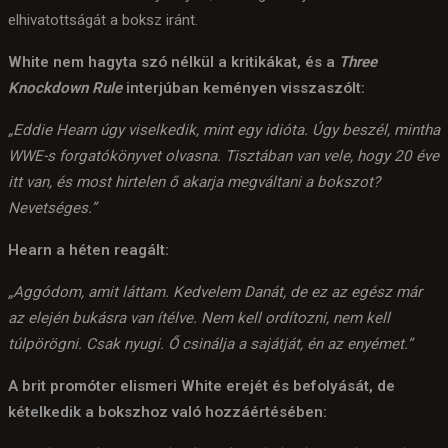
elhivatottságát a boksz iránt.
White nem hagyta szó nélkül a kritikákat, és a
Three
Knockdown Rule
interjúban keményen visszaszólt:
„Eddie Hearn úgy viselkedik, mint egy idióta. Úgy beszél, mintha
WWE-s forgatókönyvet olvasna. Tisztában van vele, hogy 20 éve
itt van, és most hirtelen ő akarja megváltani a bokszot?
Nevetséges.”
Hearn a héten reagált:
„Aggódom, amit láttam. Kedvelem Danát, de ez az egész már
az elején bukásra van ítélve. Nem kell ordítozni, nem kell
túlpörögni. Csak nyugi. Ő csinálja a sajátját, én az enyémet.”
A brit promóter elismeri White erejét és befolyását, de
kételkedik a bokszhoz való hozzáértésében: