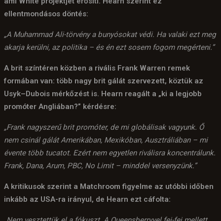
ami White projektjét erősíti. Hearn szerint ez
ellentmondásos döntés:
„A Muhammad Ali-törvény a bunyósokat védi. Ha valaki ezt meg
akarja kerülni, az politika – és én ezt sosem fogom megérteni.”
A brit színtéren közben a rivális Frank Warren remek
formában van: több nagy brit gálát szervezett, köztük az
Usyk–Dubois mérkőzést is. Hearn reagált a „ki a legjobb
promóter Angliában?” kérdésre:
„Frank nagyszerű brit promóter, de mi globálisak vagyunk. Ő
nem csinál gálát Amerikában, Mexikóban, Ausztráliában – mi
évente több tucatot. Ezért nem egyetlen riválisra koncentrálunk.
Frank, Dana, Arum, PBC, No Limit – minddel versenyzünk.”
A kritikusok szerint a Matchroom figyelme az utóbbi időben
inkább az USA-ra irányul, de Hearn ezt cáfolta:
„Nem vesztettük el a fókuszt. A Queensberryvel fej-fej mellett