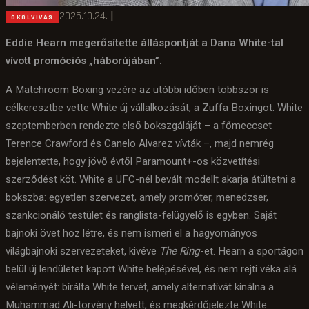
2025.10.24.
|
ÖKÖLVÍVÁS
Eddie Hearn megerősítette álláspontját a Dana White-tal
vívott promóciós „háborújában”.
A Matchroom Boxing vezére az utóbbi időben többször is
célkeresztbe vette White új vállalkozását, a Zuffa Boxingot. White
szeptemberben rendezte első bokszgáláját – a főmeccset
Terence Crawford és Canelo Alvarez vívták –, majd nemrég
bejelentette, hogy jövő évtől Paramount+-os közvetítési
szerződést köt. White a UFC-nél bevált modellt akarja átültetni a
bokszba: egyetlen szervezet, amely promóter, menedzser,
szankcionáló testület és ranglista-felügyelő is egyben. Saját
bajnoki övet hoz létre, és nem ismeri el a hagyományos
világbajnoki szervezeteket, kivéve
The Ring
-et. Hearn a sportágon
belül új lendületet kapott White belépésével, és nem rejti véka alá
véleményét: bírálta White tervét, amely alternatívát kínálna a
Muhammad Ali-törvény helyett, és megkérdőjelezte White