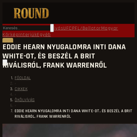
Főoldal
Round TV
Ökölvívás
UFC
PFL/Bellator
Magyar
Körkép
Interjúk
Egyéb
EDDIE HEARN NYUGALOMRA INTI DANA
WHITE-OT, ÉS BESZÉL A BRIT
RIVÁLISRÓL, FRANK WARRENRŐL
FŐOLDAL
›
CIKKEK
›
ÖKÖLVÍVÁS
›
EDDIE HEARN NYUGALOMRA INTI DANA WHITE-OT, ÉS BESZÉL A BRIT
RIVÁLISRÓL, FRANK WARRENRŐL