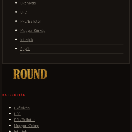
Ökölvívás
UFC
PFL/Bellator
Magyar Körkép
Interjúk
Egyéb
KATEGÓRIÁK
Ökölvívás
UFC
PFL/Bellator
Magyar Körkép
Interjúk