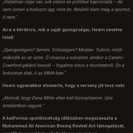
„Hatalmas cége van, sok pénze és politikai kapcsolata – de
nem ismeri a bokszot úgy, mint én. Belülről élem meg a sportot,
ő nem.”
Arra a kérdésre, mik a saját gyengeségei, Hearn nevetve
felelt:
„Gyengeségem? Semmi. Erősségem? Minden. Tudom, mitől
működik ez az üzlet. Ő olvassa a szkriptet, amikor a Canelo–
Crawford-gáláról beszél – fogalma sincs a részletekről. Én a
bokszban élek, ő az MMA-ban.”
Hearn ugyanakkor elismerte, hogy a verseny jót tesz neki:
„Motivál, hogy Dana White ellen kell bizonyítanom. Újra
lendületben vagyok.”
A kaliforniai sportbizottság időközben megszavazta a
Muhammad Ali American Boxing Revival Act támogatását,