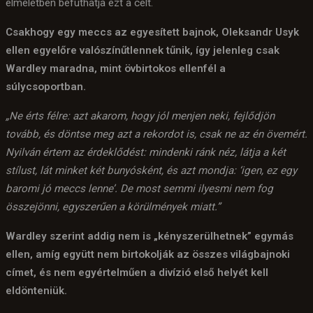
elméletben befuthatja ezt a célt.
Csakhogy egy meccs az egyesített bajnok, Oleksandr Usyk
ellen egyelőre valószínűtlennek tűnik, így jelenleg csak
Wardley maradna, mint övbirtokos ellenfél a
súlycsoportban.
„Ne érts félre: azt akarom, hogy jól menjen neki, fejlődjön
tovább, és döntse meg azt a rekordot is, csak ne az én övemért.
Nyilván értem az érdeklődést: mindenki ránk néz, látja a két
stílust, lát minket két bunyósként, és azt mondja: ‘igen, ez egy
baromi jó meccs lenne’. De most semmi ilyesmi nem fog
összejönni, egyszerűen a körülmények miatt.”
Wardley szerint addig nem is „kényszerülhetnek” egymás
ellen, amíg együtt nem birtokolják az összes világbajnoki
címet, és nem egyértelműen a divízió első helyét kell
eldönteniük.