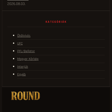
2026.08.03.
KATEGÓRIÁK
Ökölvívás
UFC
PFL/Bellator
Magyar Körkép
Interjúk
Egyéb