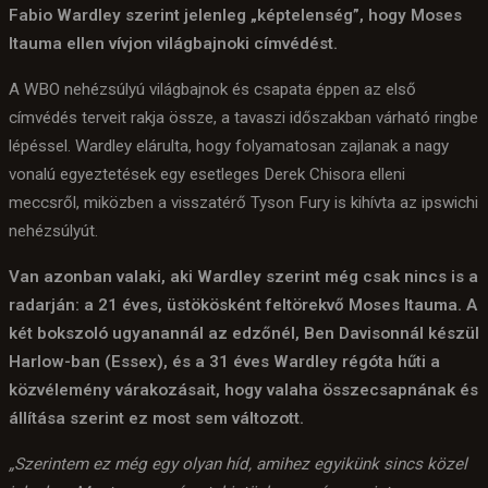
Fabio Wardley szerint jelenleg „képtelenség”, hogy Moses
Itauma ellen vívjon világbajnoki címvédést.
A WBO nehézsúlyú világbajnok és csapata éppen az első
címvédés terveit rakja össze, a tavaszi időszakban várható ringbe
lépéssel. Wardley elárulta, hogy folyamatosan zajlanak a nagy
vonalú egyeztetések egy esetleges Derek Chisora elleni
meccsről, miközben a visszatérő Tyson Fury is kihívta az ipswichi
nehézsúlyút.
Van azonban valaki, aki Wardley szerint még csak nincs is a
radarján: a 21 éves, üstökösként feltörekvő Moses Itauma. A
két bokszoló ugyanannál az edzőnél, Ben Davisonnál készül
Harlow-ban (Essex), és a 31 éves Wardley régóta hűti a
közvélemény várakozásait, hogy valaha összecsapnának és
állítása szerint ez most sem változott.
„Szerintem ez még egy olyan híd, amihez egyikünk sincs közel