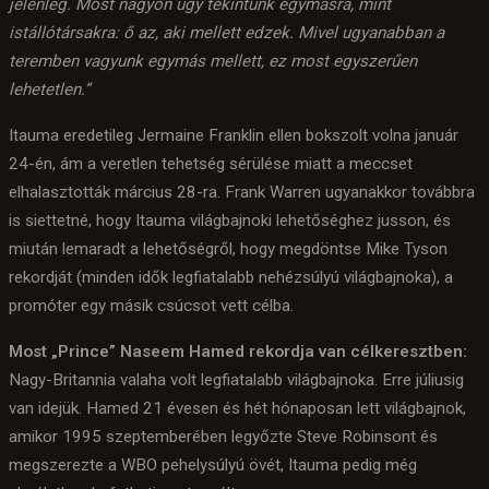
jelenleg. Most nagyon úgy tekintünk egymásra, mint
istállótársakra: ő az, aki mellett edzek. Mivel ugyanabban a
teremben vagyunk egymás mellett, ez most egyszerűen
lehetetlen.”
Itauma eredetileg Jermaine Franklin ellen bokszolt volna január
24-én, ám a veretlen tehetség sérülése miatt a meccset
elhalasztották március 28-ra. Frank Warren ugyanakkor továbbra
is siettetné, hogy Itauma világbajnoki lehetőséghez jusson, és
miután lemaradt a lehetőségről, hogy megdöntse Mike Tyson
rekordját (minden idők legfiatalabb nehézsúlyú világbajnoka), a
promóter egy másik csúcsot vett célba.
Most „Prince” Naseem Hamed rekordja van célkeresztben:
Nagy-Britannia valaha volt legfiatalabb világbajnoka. Erre júliusig
van idejük. Hamed 21 évesen és hét hónaposan lett világbajnok,
amikor 1995 szeptemberében legyőzte Steve Robinsont és
megszerezte a WBO pehelysúlyú övét, Itauma pedig még