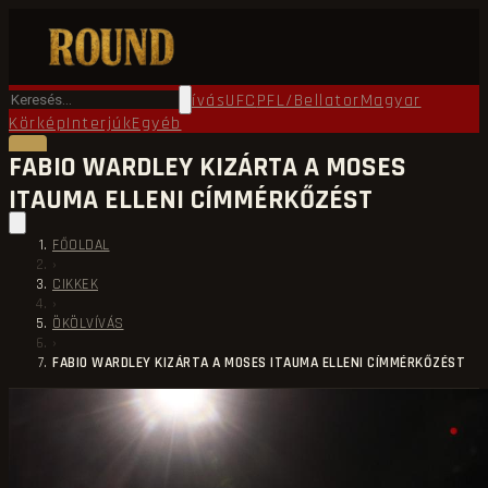
Főoldal
Round TV
Ökölvívás
UFC
PFL/Bellator
Magyar
Körkép
Interjúk
Egyéb
FABIO WARDLEY KIZÁRTA A MOSES
ITAUMA ELLENI CÍMMÉRKŐZÉST
FŐOLDAL
›
CIKKEK
›
ÖKÖLVÍVÁS
›
FABIO WARDLEY KIZÁRTA A MOSES ITAUMA ELLENI CÍMMÉRKŐZÉST