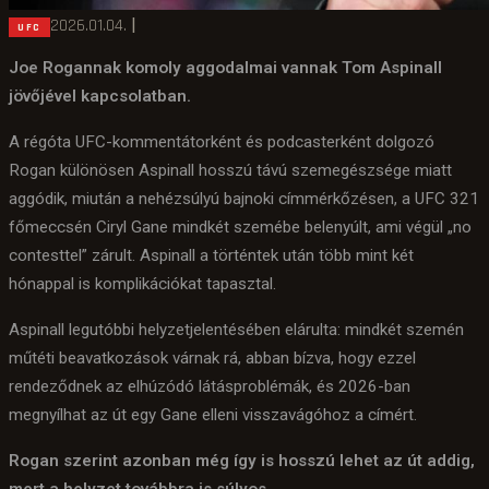
2026.01.04.
|
UFC
Joe Rogannak komoly aggodalmai vannak Tom Aspinall
jövőjével kapcsolatban.
A régóta UFC-kommentátorként és podcasterként dolgozó
Rogan különösen Aspinall hosszú távú szemegészsége miatt
aggódik, miután a nehézsúlyú bajnoki címmérkőzésen, a UFC 321
főmeccsén Ciryl Gane mindkét szemébe belenyúlt, ami végül „no
contesttel” zárult. Aspinall a történtek után több mint két
hónappal is komplikációkat tapasztal.
Aspinall legutóbbi helyzetjelentésében elárulta: mindkét szemén
műtéti beavatkozások várnak rá, abban bízva, hogy ezzel
rendeződnek az elhúzódó látásproblémák, és 2026-ban
megnyílhat az út egy Gane elleni visszavágóhoz a címért.
Rogan szerint azonban még így is hosszú lehet az út addig,