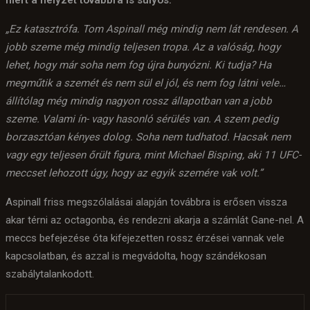
mert a helyzet továbbra is súlyos.
„Ez katasztrófa. Tom Aspinall még mindig nem lát rendesen. A
jobb szeme még mindig teljesen tropa. Az a valóság, hogy
lehet, hogy már soha nem fog újra bunyózni. Ki tudja? Ha
megműtik a szemét és nem sül el jól, és nem fog látni vele…
állítólag még mindig nagyon rossz állapotban van a jobb
szeme. Valami ín- vagy hasonló sérülés van. A szem pedig
borzasztóan kényes dolog. Soha nem tudhatod. Hacsak nem
vagy egy teljesen őrült figura, mint Michael Bisping, aki 11 UFC-
meccset lehozott úgy, hogy az egyik szemére vak volt.”
Aspinall friss megszólalásai alapján továbbra is erősen vissza
akar térni az octagonba, és rendezni akarja a számlát Gane-nel. A
meccs befejezése óta kifejezetten rossz érzései vannak vele
kapcsolatban, és azzal is megvádolta, hogy szándékosan
szabálytalankodott.