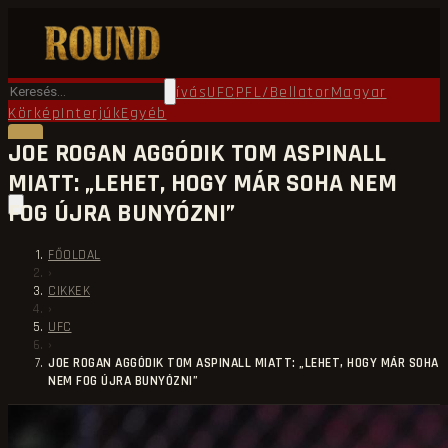
Főoldal
Round TV
Ökölvívás
UFC
PFL/Bellator
Magyar
Körkép
Interjúk
Egyéb
JOE ROGAN AGGÓDIK TOM ASPINALL
MIATT: „LEHET, HOGY MÁR SOHA NEM
FOG ÚJRA BUNYÓZNI”
FŐOLDAL
›
CIKKEK
›
UFC
›
JOE ROGAN AGGÓDIK TOM ASPINALL MIATT: „LEHET, HOGY MÁR SOHA
NEM FOG ÚJRA BUNYÓZNI”