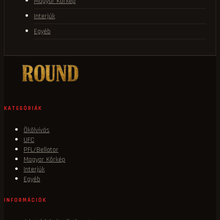
Magyar Körkép
Interjúk
Egyéb
KATEGÓRIÁK
Ökölvívás
UFC
PFL/Bellator
Magyar Körkép
Interjúk
Egyéb
INFORMÁCIÓK