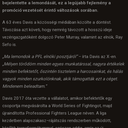
bejelentette a lemondását, ez a legújabb fejlemény a
promóció vezetését érintő változások sorában.
A 63 éves Davis a közösségi médiában közölte a döntést.
Távozása azt követi, hogy nemrég távozott a hosszú ideje
vezérigazgatóként dolgozó Peter Murray, valamint az elnök, Ray
Sefo is.
„Ma lemondok a PFL elnöki posztjáról”
– írta Davis az X-en.
„Mélyen törődöm minden egyes munkatárssal, nagyra értékelek
minden befektetőt, őszintén tisztelem a harcosainkat, és hálás
vagyok minden szurkolónknak, akik támogatták ezt a céget.
Mindenem beleadtam.”
Davis 2017 óta vezette a vállalatot, amikor befektetők egy
csoportja megvásárolta a World Series of Fightingot, majd
újraindította Professional Fighters League néven. A liga
kezdetben alapszakasz–rájátszás rendszerben működött,