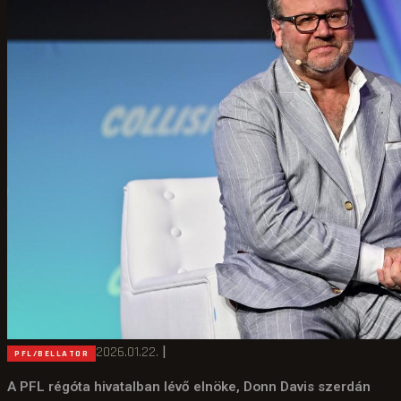
2026.01.22.
|
PFL/BELLATOR
A PFL régóta hivatalban lévő elnöke, Donn Davis szerdán