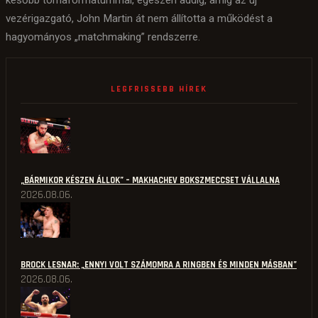
később tornaformátummal, egészen addig, amíg az új
vezérigazgató, John Martin át nem állította a működést a
hagyományos „matchmaking” rendszerre.
LEGFRISSEBB HÍREK
„BÁRMIKOR KÉSZEN ÁLLOK” – MAKHACHEV BOKSZMECCSET VÁLLALNA
2026.08.06.
BROCK LESNAR: „ENNYI VOLT SZÁMOMRA A RINGBEN ÉS MINDEN MÁSBAN”
2026.08.06.