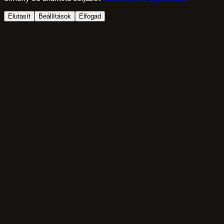
Elutasít
Beállítások
Elfogad