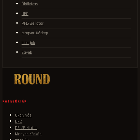
Ökölvívás
UFC
PFL/Bellator
Magyar Körkép
Interjúk
Egyéb
KATEGÓRIÁK
Ökölvívás
UFC
PFL/Bellator
Magyar Körkép