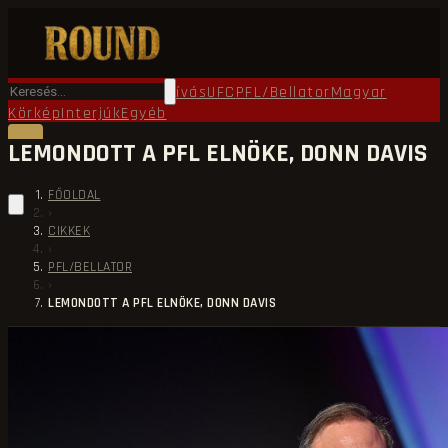
Főoldal
Round TV
Ökölvívás
UFC
PFL/Bellator
Magyar
Körkép
Interjúk
Egyéb
LEMONDOTT A PFL ELNÖKE, DONN DAVIS
FŐOLDAL
›
CIKKEK
›
PFL/BELLATOR
›
LEMONDOTT A PFL ELNÖKE, DONN DAVIS