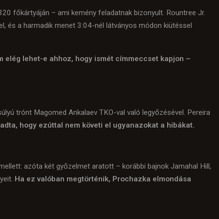
320 főkártyáján – ami kemény feladatnak bizonyult. Rountree Jr.
el, és a harmadik menet 3:04-nél látványos módon kiütéssel
m elég lehet-e ahhoz, hogy ismét címmeccset kapjon –
súlyú trónt Magomed Ankalaev TKO-val való legyőzésével. Pereira
dta, hogy ezúttal nem követi el ugyanazokat a hibákat.
ellett: azóta két győzelmet aratott – korábbi bajnok Jamahal Hill,
yeit.
Ha ez valóban megtörténik, Prochazka elmondása