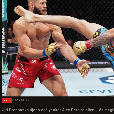
2025.10.06.
|
UFC
Jiri Prochazka újabb esélyt akar Alex Pereira ellen – és me