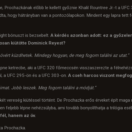
Prochazkának előbb le kellett győznie Khalil Rountree Jr.-t a UFC 
dta, hogy hátrányban van a pontozólapokon. Mindent egy lapra tett f
ght bónuszt is bezsebelt.
A kérdés azonban adott: ez a győzele
osan kiütötte Dominick Reyest?
 övért küzdhetek. Mindegy hogyan, de meg fogom találni az utat.”
lépne ketrecbe, aki a UFC 320 főmeccsén visszaszerezte a félnehéz
al, a UFC 295-ön és a UFC 303-on.
A cseh harcos viszont megfoga
mat. Jobb leszek. Meg fogom találni a módját.”
két vereség kiütéssel történt. De Prochazka erős érveket épít maga m
en feljebb lépne nehézsúlyba, ami tovább bonyolíthatja a trilógia esél
fél, hanem az öv.
a Prochazka.