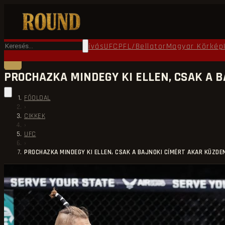
Főoldal
Round TV
Ökölvívás
UFC
PFL/Bellator
Magyar Körkép
PROCHAZKA MINDEGY KI ELLEN, CSAK A 
FŐOLDAL
›
CIKKEK
›
UFC
›
PROCHAZKA MINDEGY KI ELLEN, CSAK A BAJNOKI CÍMÉRT AKAR KÜZDE