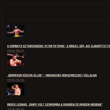
A COMBATX SZTÁRVENDÉGE: VITOR PETRINO - A BRAZIL GÉP, AKI ÚJRAÉPÍTETT
2026.08.07.
„BÁRMIKOR KÉSZEN ÁLLOK” – MAKHACHEV BOKSZMECCSET VÁLLALNA
2026.08.06.
BROCK LESNAR: „ENNYI VOLT SZÁMOMRA A RINGBEN ÉS MINDEN MÁSBAN”
2026.08.06.