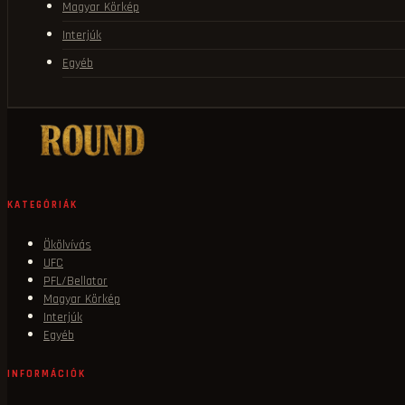
Magyar Körkép
Interjúk
Egyéb
KATEGÓRIÁK
Ökölvívás
UFC
PFL/Bellator
Magyar Körkép
Interjúk
Egyéb
INFORMÁCIÓK