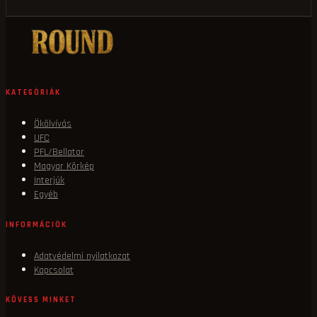
KATEGÓRIÁK
Ökölvívás
UFC
PFL/Bellator
Magyar Körkép
Interjúk
Egyéb
INFORMÁCIÓK
Adatvédelmi nyilatkozat
Kapcsolat
KÖVESS MINKET