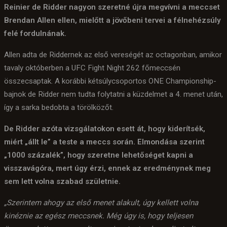
Reinier de Ridder nagyon szeretné újra megvívni a meccset
Brendan Allen ellen, mielőtt a jövőbeni tervei a félnehézsúly
felé fordulnának.
Allen adta de Riddernek az első vereségét az octagonban, amikor
tavaly októberben a UFC Fight Night 262 főmeccsén
összecsaptak. A korábbi kétsúlycsoportos ONE Championship-
bajnok de Ridder nem tudta folytatni a küzdelmet a 4. menet után,
így a sarka bedobta a törölközőt.
De Ridder azóta vizsgálatokon esett át, hogy kiderítsék,
miért „állt le” a teste a meccs során. Elmondása szerint
„1000 százalék”, hogy szeretne lehetőséget kapni a
visszavágóra, mert úgy érzi, ennek az eredménynek meg
sem lett volna szabad születnie.
„Szerintem ahogy az első menet alakult, úgy kellett volna
kinéznie az egész meccsnek. Még úgy is, hogy teljesen