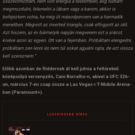
összeomlottam, nem volt energia a testemben, alig tudtam
megmozdulni, felemelni a lábam vagy a karom, akkor is
befejeztem volna, ha még öt másodpercem van a harmadik
menetben. Megvolt az inverted triangle, csak elfogyott az idő.
Azt hiszem, az év bármelyik napján megverem ezt a srácot,
kivéve azon az egyen. Ott van a fejemben. Próbáltam elengedni,
próbáltam zen lenni és nem túl sokat agyalni rajta, de ezt vissza
kell szereznem.”
Előbb azonban de Riddernek át kell jutnia a feltörekvő
középsúlyú versenyzőn, Caio Borralho-n, akivel a UFC 326-
on, március 7-én csap össze a Las Vegas-i T-Mobile Arena-
ban (Paramount+).
LEGFRISSEBB HÍREK