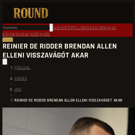
Főoldal
Round TV
Ökölvívás
UFC
PFL/Bellator
Magyar
Körkép
Interjúk
Egyéb
REINIER DE RIDDER BRENDAN ALLEN
ELLENI VISSZAVÁGÓT AKAR
FŐOLDAL
›
CIKKEK
›
UFC
›
REINIER DE RIDDER BRENDAN ALLEN ELLENI VISSZAVÁGÓT AKAR