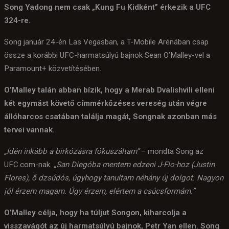
Song Yadong nem csak „Kung Fu Kidként” érkezik a UFC
324-re.
Song január 24-én Las Vegasban, a T-Mobile Arénában csap
össze a korábbi UFC-harmatsúlyú bajnok Sean O’Malley-vel a
Paramount+ közvetítésében.
O’Malley talán abban bízik, hogy a Merab Dvalishvili elleni
két egymást követő címmérkőzéses vereség után végre
állóharcos csatában találja magát, Songnak azonban más
tervei vannak.
„Idén inkább a birkózásra fókuszáltam”
– mondta Song az
UFC.com-nak.
„San Diegóba mentem edzeni J-Flo-hoz (Justin
Flores), ő dzsúdós, úgyhogy tanultam néhány új dolgot. Nagyon
jól érzem magam. Úgy érzem, elértem a csúcsformám.”
O’Malley célja, hogy ha túljut Songon, kiharcolja a
visszavágót az új harmatsúlyú bajnok, Petr Yan ellen. Song