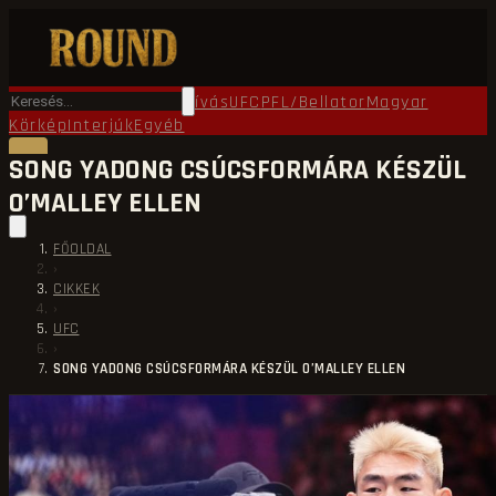
Főoldal
Round TV
Ökölvívás
UFC
PFL/Bellator
Magyar
Körkép
Interjúk
Egyéb
SONG YADONG CSÚCSFORMÁRA KÉSZÜL
O’MALLEY ELLEN
FŐOLDAL
›
CIKKEK
›
UFC
›
SONG YADONG CSÚCSFORMÁRA KÉSZÜL O’MALLEY ELLEN