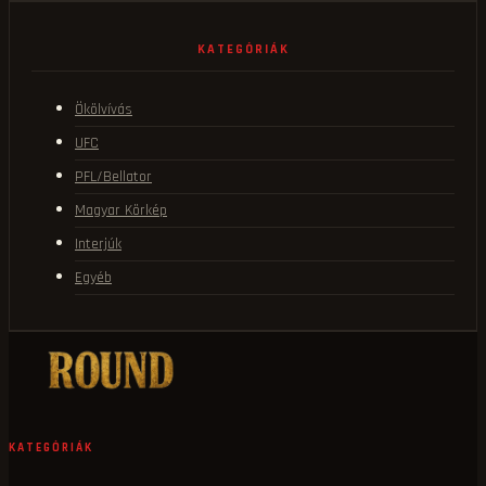
KATEGÓRIÁK
Ökölvívás
UFC
PFL/Bellator
Magyar Körkép
Interjúk
Egyéb
KATEGÓRIÁK