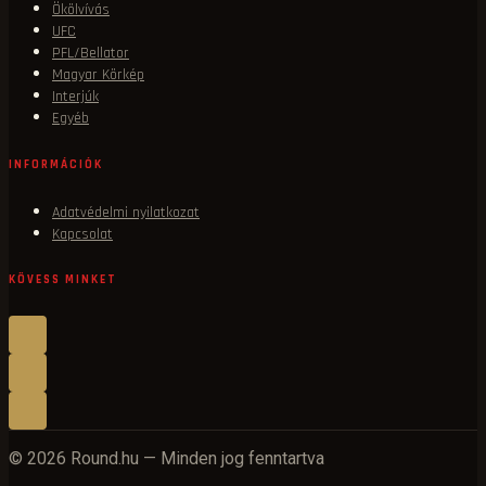
Ökölvívás
UFC
PFL/Bellator
Magyar Körkép
Interjúk
Egyéb
INFORMÁCIÓK
Adatvédelmi nyilatkozat
Kapcsolat
KÖVESS MINKET
© 2026 Round.hu — Minden jog fenntartva