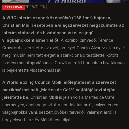
2026.01.29.
|
ÖKÖLVÍVÁS
A WBC interim szuperközépsúlyú (168 font) bajnoka,
Christian Mbilli esetében a világszervezet megszüntette az
interim státuszt, és hivatalosan is teljes jogú
világbajnokként ismeri el őt.
A korábbi címvédő, Terence
Crawford elveszítette az övet, amelyet Canelo Alvarez ellen nyert
meg, miután nem tett eleget a szankcionáló testülettel kötött
fizetési megállapodásának. Crawford múlt hónapban hivatalosan
is bejelentette visszavonulását.
A World Boxing Council Mbilli előléptetését a szervezet
mexikóvárosi heti „Martes de Café” sajtótájékoztatóján
jelentette be.
Christian Mbilli is jelen volt a Martes de Café
eseményen, ahol megosztotta gondolatait arról, milyen érzés
világbajnokká válni, beszélt jövőbeli terveiről, valamint arról is,
hogy elnyerte az Év Mérkőzése díjat.