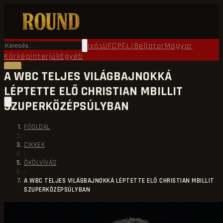
Főoldal
Round TV
Ökölvívás
UFC
PFL/Bellator
Magyar
Körkép
Interjúk
Egyéb
A WBC TELJES VILÁGBAJNOKKÁ
LÉPTETTE ELŐ CHRISTIAN MBILLIT
SZUPERKÖZÉPSÚLYBAN
FŐOLDAL
›
CIKKEK
›
ÖKÖLVÍVÁS
›
A WBC TELJES VILÁGBAJNOKKÁ LÉPTETTE ELŐ CHRISTIAN MBILLIT
SZUPERKÖZÉPSÚLYBAN