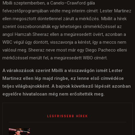
Mbilli szeptemberben, a Canelo–Crawford gála
felvezetőprogramjában védte meg interim címét: Lester Martinez
ellen megosztott döntetlennel zárult a mérkőzés. Mbillit a hírek
szerint összeboronálták egy lehetséges címmérkőzéssel az
angol Hamzah Sheeraz ellen a megüresedett övért, azonban a
WBC végül úgy döntött, visszavonja a kérést, így a meccs nem
valósul meg. Sheeraz neve most már egy Diego Pacheco elleni
mérkőzéssel merült fel, a megüresedett WBO címért.
A várakozások szerint Mbilli a visszavágón ismét Lester
Martinez ellen lép majd ringbe, ez lenne első címvédése
teljes világbajnokként. A bajnok következő lépését azonban
egyelőre hivatalosan még nem erősítették meg.
LEGFRISSEBB HÍREK