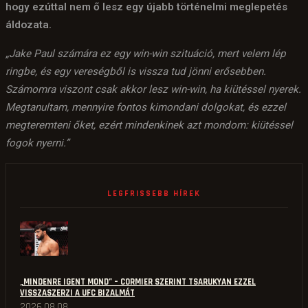
hogy ezúttal nem ő lesz egy újabb történelmi meglepetés
áldozata.
„Jake Paul számára ez egy win-win szituáció, mert velem lép
ringbe, és egy vereségből is vissza tud jönni erősebben.
Számomra viszont csak akkor lesz win-win, ha kiütéssel nyerek.
Megtanultam, mennyire fontos kimondani dolgokat, és ezzel
megteremteni őket, ezért mindenkinek azt mondom: kiütéssel
fogok nyerni.”
LEGFRISSEBB HÍREK
„MINDENRE IGENT MOND” – CORMIER SZERINT TSARUKYAN EZZEL
VISSZASZERZI A UFC BIZALMÁT
2026.08.08.