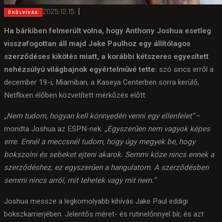
2025.12.15.
|
ÖKÖLVÍVÁS
Ha bárkiben felmerült volna, hogy Anthony Joshua esetleg
visszafogottan áll majd Jake Paulhoz egy állítólagos
szerződéses kikötés miatt, a korábbi kétszeres egyesített
nehézsúlyú világbajnok egyértelművé tette:
szó sincs erről a
december 19-i, Miamiban, a Kaseya Centerben sorra kerülő,
Netflixen élőben közvetített mérkőzés előtt.
„Nem tudom, hogyan kell könnyedén venni egy ellenfelet”
–
mondta Joshua az ESPN-nek.
„Egyszerűen nem vagyok képes
erre. Ennél a meccsnél tudom, hogy úgy megyek be, hogy
bokszolni és sebeket ejteni akarok. Semmi köze nincs ennek a
szerződéshez, ez egyszerűen a hangulatom. A szerződésben
semmi nincs arról, mit tehetek vagy mit nem.”
Joshua messze a legkomolyabb kihívás Jake Paul eddigi
bokszkarrierjében. Jelentős méret- és rutinelőnnyel bír, és azt