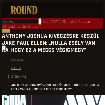
Főoldal
Round TV
Ökölvívás
UFC
PFL/Bellator
Magyar
Körkép
Interjúk
Egyéb
ANTHONY JOSHUA KIVÉGZÉSRE KÉSZÜL
JAKE PAUL ELLEN: „NULLA ESÉLY VAN
RÁ, HOGY EZ A MECCS VÉGIGMEGY”
FŐOLDAL
›
CIKKEK
›
ÖKÖLVÍVÁS
›
ANTHONY JOSHUA KIVÉGZÉSRE KÉSZÜL JAKE PAUL ELLEN: „NULLA
ESÉLY VAN RÁ, HOGY EZ A MECCS VÉGIGMEGY”