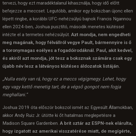
tervezi, hogy ezt maradéktalanul kihasználja, hogy idő előtt
befejezze a meccset. Legutóbb, amikor egy bokszban újonc ellen
lépett ringbe, a korábbi UFC-nehézsúlyú bajnok Francis Ngannou
ellen 2024-ben, Joshua pusztító, második menetes kiütéssel
intézte el a termetes nehézsúlyút.
Azt mondja, nem engedheti
meg magának, hogy félvállról vegye Pault, bármennyire is ő
a toronymagas esélyes a fogadóirodáknál. Paul, akit kedvel,
és akiről azt mondja, jót tesz a boksznak számára csak egy
újabb név lesz a látványos kiütéses áldozatok listáján.
„Nulla esély van rá, hogy ez a meccs végigmegy. Lehet, hogy
egy vagy kettő menetig tart, de a végső gongot nem fogja
meghallani.”
Joshua 2019 óta először bokszol ismét az Egyesült Államokban,
akkor Andy Ruiz Jr. ütötte ki őt hatalmas meglepetésre a
Madison Square Gardenben.
A brit sztár az ESPN-nek elárulta,
hogy izgatott az amerikai visszatérése miatt, de megígérte,