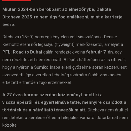
Miután 2024-ben berobbant az élmezőnybe, Dakota
Ditcheva 2025-re nem úgy fog emlékezni, mint a karrierje
évére.
Ditcheva (15–0) nemrég kénytelen volt visszalépni a Denise
Kielholtz elleni női légsúlyú (flyweight) mérkőzésétől, amelyet a
PFL: Road to Dubai
gálán rendeztek volna
február 7-én
, egy
nem részletezett sérülés miatt. A lépés hátterében az is ott volt,
hogy a nyáron a Sumiko Inaba elleni győzelme során kézsérülést
szenvedett, így a veretlen tehetség számára újabb visszaesés
érkezett érthetően fájó érzelmekkel.
A 27 éves harcos szerdán közleményt adott ki a
visszalépésről, és egyértelművé tette, mennyire csalódott a
történtek és a hátráltató tényezők miatt.
Ditcheva nem árult el
részleteket a sérüléséről, és a felépülés várható időtartamát sem
közölte.