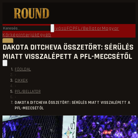
Főoldal
Round TV
Ökölvívás
UFC
PFL/Bellator
Magyar
Körkép
Interjúk
Egyéb
DAKOTA DITCHEVA ÖSSZETÖRT: SÉRÜLÉS
MIATT VISSZALÉPETT A PFL-MECCSÉTŐL
FŐOLDAL
›
CIKKEK
›
PFL/BELLATOR
›
DAKOTA DITCHEVA ÖSSZETÖRT: SÉRÜLÉS MIATT VISSZALÉPETT A
PFL-MECCSÉTŐL