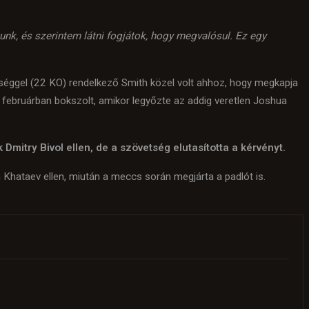
unk, és szerintem látni fogjátok, hogy megvalósul. Ez egy
éggel (22 KO) rendelkező Smith közel volt ahhoz, hogy megkapja
 februárban bokszolt, amikor legyőzte az addig veretlen Joshua
mitry Bivol ellen, de a szövetség elutasította a kérvényt.
hataev ellen, miután a meccs során megjárta a padlót is.