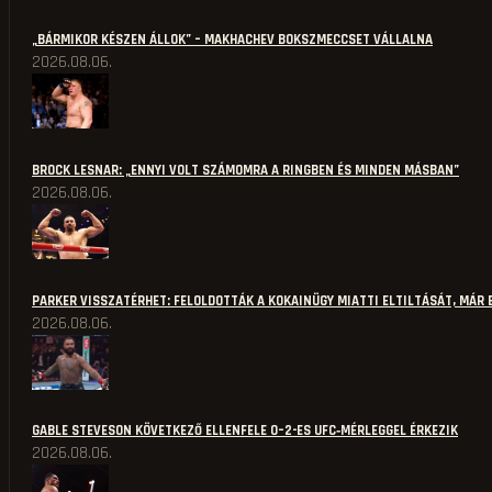
„BÁRMIKOR KÉSZEN ÁLLOK” – MAKHACHEV BOKSZMECCSET VÁLLALNA
2026.08.06.
BROCK LESNAR: „ENNYI VOLT SZÁMOMRA A RINGBEN ÉS MINDEN MÁSBAN”
2026.08.06.
PARKER VISSZATÉRHET: FELOLDOTTÁK A KOKAINÜGY MIATTI ELTILTÁSÁT, MÁR 
2026.08.06.
GABLE STEVESON KÖVETKEZŐ ELLENFELE 0–2-ES UFC‑MÉRLEGGEL ÉRKEZIK
2026.08.06.