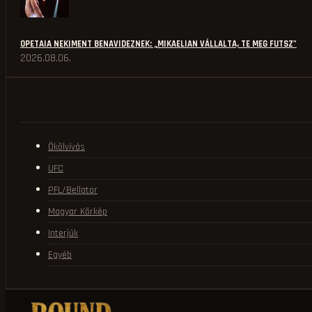
OPETAIA NEKIMENT BENAVIDEZNEK: „MIKAELIAN VÁLLALTA, TE MEG FUTSZ"
2026.08.06.
Ökölvívás
UFC
PFL/Bellator
Magyar Körkép
Interjúk
Egyéb