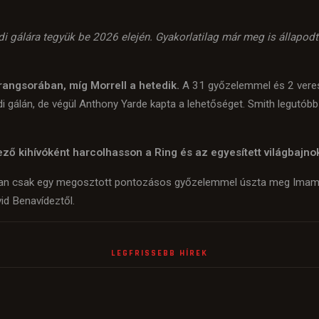
di gálára tegyük be 2026 elején. Gyakorlatilag már meg is állapodt
rangsorában, míg Morrell a hetedik.
A 31 győzelemmel és 2 veres
i gálán, de végül Anthony Yarde kapta a lehetőséget. Smith legutóbb
ő kihívóként harcolhasson a Ring és az egyesített világbajnok D
iusban csak egy megosztott pontozásos győzelemmel úszta meg Imam K
id Benavídeztől.
LEGFRISSEBB HÍREK