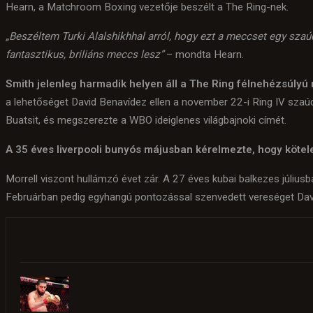
Hearn, a Matchroom Boxing vezetője beszélt a The Ring-nek.
„Beszéltem Turki Alalshikhhal arról, hogy ezt a meccset egy szaú
fantasztikus, briliáns meccs lesz”
– mondta Hearn.
Smith jelenleg harmadik helyen áll a The Ring félnehézsúlyú 
a lehetőséget David Benavídez ellen a november 22-i Ring IV szaúd
Buatsit, és megszerezte a WBO ideiglenes világbajnoki címét.
A 35 éves liverpooli bunyós májusban kérelmezte, hogy kötelez
Morrell viszont hullámzó évet zár. A 27 éves kubai balkezes júl
Februárban pedig egyhangú pontozással szenvedett vereséget Dav