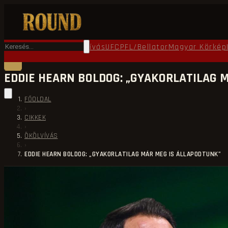
Főoldal
Round TV
Ökölvívás
UFC
PFL/Bellator
Magyar Körkép
EDDIE HEARN BOLDOG: „GYAKORLATILAG 
FŐOLDAL
›
CIKKEK
›
ÖKÖLVÍVÁS
›
EDDIE HEARN BOLDOG: „GYAKORLATILAG MÁR MEG IS ÁLLAPODTUNK”