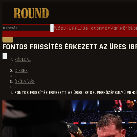
Főoldal
Round TV
Ökölvívás
UFC
PFL/Bellator
Magyar Körkép
FONTOS FRISSÍTÉS ÉRKEZETT AZ ÜRES I
FŐOLDAL
›
CIKKEK
›
ÖKÖLVÍVÁS
›
FONTOS FRISSÍTÉS ÉRKEZETT AZ ÜRES IBF SZUPERKÖZÉPSÚLYÚ VB-C