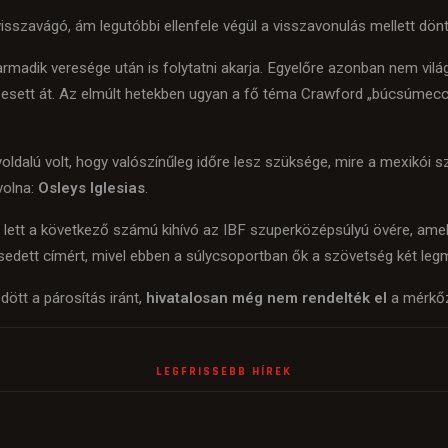
isszavágó, ám legutóbbi ellenfele végül a visszavonulás mellett dönt
armadik veresége után is folytatni akarja. Egyelőre azonban nem vilá
 esett át. Az elmúlt hetekben ugyan a fő téma Crawford „búcsúmeccse
ldalú volt, hogy valószínűleg időre lesz szüksége, mire a mexikói sz
volna:
Osleys Iglesias
.
 ő lett a következő számú kihívó az IBF szuperközépsúlyú övére, ame
dett címért, mivel ebben a súlycsoportban ők a szövetség két leg
dött a párosítás iránt,
hivatalosan még nem rendelték el
a mérkőz
LEGFRISSEBB HÍREK