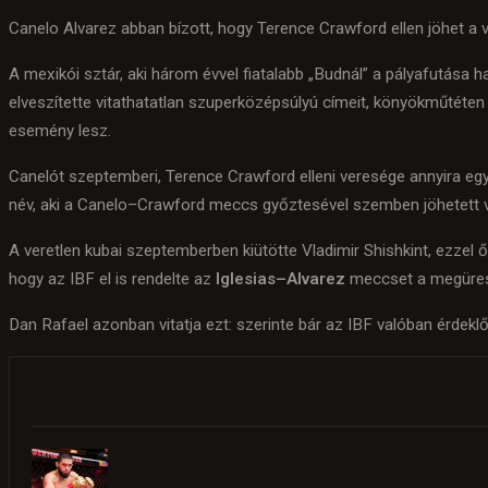
Canelo Alvarez abban bízott, hogy Terence Crawford ellen jöhet a v
A mexikói sztár, aki három évvel fiatalabb „Budnál” a pályafutása h
elveszítette vitathatatlan szuperközépsúlyú címeit, könyökműtéten
esemény lesz.
Canelót szeptemberi, Terence Crawford elleni veresége annyira egyo
név, aki a Canelo–Crawford meccs győztesével szemben jöhetett 
A veretlen kubai szeptemberben kiütötte Vladimir Shishkint, ezzel
hogy az IBF el is rendelte az
Iglesias–Alvarez
meccset a megürese
Dan Rafael azonban vitatja ezt: szerinte bár az IBF valóban érdeklő