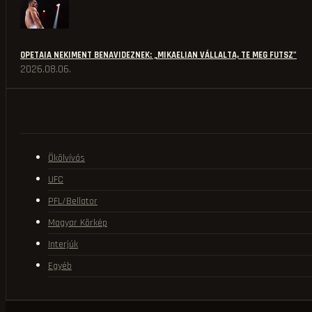
OPETAIA NEKIMENT BENAVIDEZNEK: „MIKAELIAN VÁLLALTA, TE MEG FUTSZ"
2026.08.06.
Ökölvívás
UFC
PFL/Bellator
Magyar Körkép
Interjúk
Egyéb