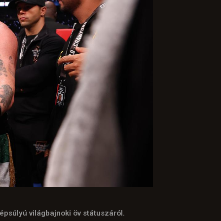
épsúlyú világbajnoki öv státuszáról.