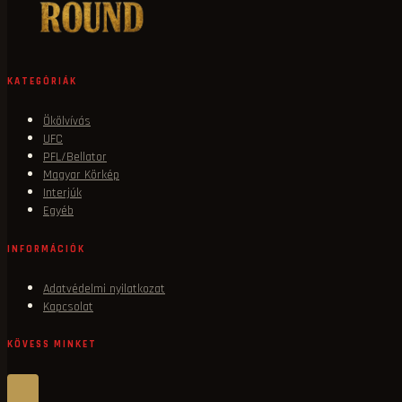
KATEGÓRIÁK
Ökölvívás
UFC
PFL/Bellator
Magyar Körkép
Interjúk
Egyéb
INFORMÁCIÓK
Adatvédelmi nyilatkozat
Kapcsolat
KÖVESS MINKET