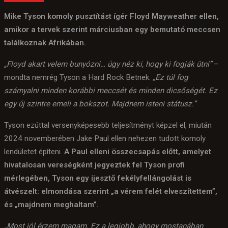
Mike Tyson komoly pusztítást ígér Floyd Mayweather ellen,
amikor a tervek szerint márciusban egy bemutató meccsen
találkoznak Afrikában.
„Floyd akart velem bunyózni… úgy néz ki, hogy ki fogják ütni”
–
mondta nemrég Tyson a Hard Rock Betnek.
„Ez túl fog
szárnyalni minden korábbi meccsét és minden dicsőségét. Ez
egy új szintre emeli a bokszot. Majdnem isteni státusz.”
Tyson ezúttal versenyképesebb teljesítményt képzel el, miután
2024 novemberében Jake Paul ellen nehezen tudott komoly
lendületet építeni.
A Paul elleni összecsapás előtt, amelyet
hivatalosan vereségként jegyeztek fel Tyson profi
mérlegében, Tyson egy ijesztő fekélyfellángolást is
átvészelt: elmondása szerint „a vérem felét elveszítettem”,
és „majdnem meghaltam”.
„Most jól érzem magam. Ez a legjobb, ahogy mostanában