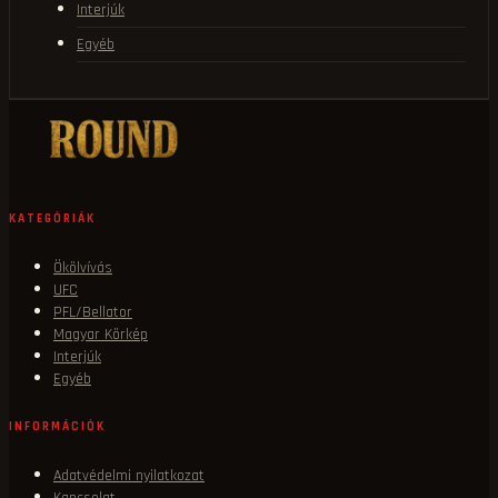
Interjúk
Egyéb
KATEGÓRIÁK
Ökölvívás
UFC
PFL/Bellator
Magyar Körkép
Interjúk
Egyéb
INFORMÁCIÓK
Adatvédelmi nyilatkozat
Kapcsolat