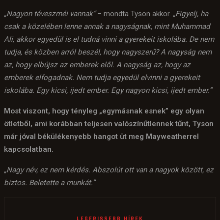
„Nagyon téveszméi vannak”
– mondta Tyson akkor.
„Figyelj, ha
csak a közelében lenne annak a nagyságnak, mint Muhammad
Ali, akkor egyedül is el tudná vinni a gyerekeit iskolába. De nem
tudja, és közben arról beszél, hogy nagyszerű? A nagyság nem
az, hogy elbújsz az emberek elől. A nagyság az, hogy az
emberek elfogadnak. Nem tudja egyedül elvinni a gyerekeit
iskolába. Egy kicsi, ijedt ember. Egy nagyon kicsi, ijedt ember.”
Most viszont, hogy tényleg „egymásnak esnek” egy olyan
ötletből, ami korábban teljesen valószínűtlennek tűnt, Tyson
már jóval békülékenyebb hangot üt meg Mayweatherrel
kapcsolatban.
„Nagy név, ez nem kérdés. Abszolút ott van a nagyok között, ez
biztos. Beletette a munkát.”
LEGFRISSEBB HÍREK