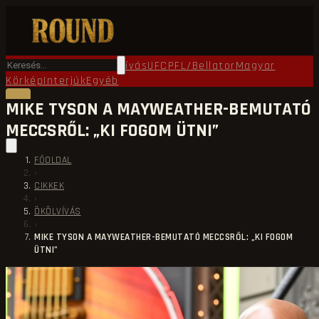
Főoldal
Round TV
Ökölvívás
UFC
PFL/Bellator
Magyar
Körkép
Interjúk
Egyéb
MIKE TYSON A MAYWEATHER-BEMUTATÓ
MECCSRŐL: „KI FOGOM ÜTNI”
FŐOLDAL
›
CIKKEK
›
ÖKÖLVÍVÁS
›
MIKE TYSON A MAYWEATHER-BEMUTATÓ MECCSRŐL: „KI FOGOM
ÜTNI”