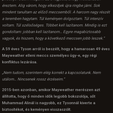
éreztem. Alig várom, hogy elkezdjek újra ringbe járni. Sok
mindent tanultam az előző meccsemből. A harcom nagy részét
a teremben hagytam. Túl keményen dolgoztam. Túl intenzív
voltam. Túl szélsőséges. Többet kell lazítanom. Mindig is ezt
gondoltam: jobban kell lazítanom… Egyre magabiztosabb
vagyok, és hiszem, hogy a következő meccsen jobb leszek.”
A 59 éves Tyson arról is beszélt, hogy a hamarosan 49 éves
Mayweather elleni meccs személyes ügy-e, egy régi
konfliktus lezárása.
„Nem tudom, szerintem elég korrekt a kapcsolatunk. Nem
utálom… Nincsenek rossz érzéseim.”
2015-ben azonban, amikor Mayweather merészen azt
állította, hogy ő minden idők legjobb bokszolója, sőt
Muhammad Alinál is nagyobb, ez Tysonnál kiverte a
biztosítékot, és keményen visszaszólt.