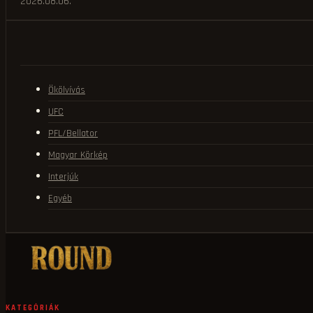
2026.08.06.
Ökölvívás
UFC
PFL/Bellator
Magyar Körkép
Interjúk
Egyéb
KATEGÓRIÁK