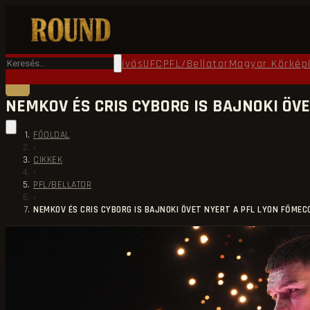
Főoldal
Round TV
Ökölvívás
UFC
PFL/Bellator
Magyar Körkép
NEMKOV ÉS CRIS CYBORG IS BAJNOKI ÖVE
FŐOLDAL
›
CIKKEK
›
PFL/BELLATOR
›
NEMKOV ÉS CRIS CYBORG IS BAJNOKI ÖVET NYERT A PFL LYON FŐMEC