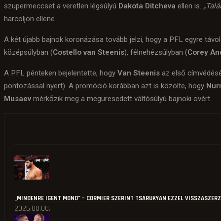
szupermeccset a veretlen légsúlyú
Dakota Ditcheva
ellen is.
„Talá
harcoljon ellene.
A két újabb bajnok koronázása tovább jelzi, hogy a PFL egyre távo
középsúlyban (
Costello van Steenis
), félnehézsúlyban (
Corey An
A PFL pénteken bejelentette, hogy
Van Steenis
az első címvédés
pontozással nyert). A promóció korábban azt is közölte, hogy
Nur
Musaev
mérkőzik meg a megüresedett váltósúlyú bajnoki övért.
„MINDENRE IGENT MOND” – CORMIER SZERINT TSARUKYAN EZZEL VISSZASZERZ
2026.08.08.