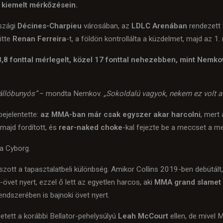
 kiemelt mérkőzésein.
szági
Décines-Charpieu
városában, az
LDLC Arenában
rendezett 
itte
Renan Ferreira
-t, a földön kontrollálta a küzdelmet, majd az 
8 fonttal mérlegelt, közel 17 fonttal nehezebben, mint Nemkov
állóbunyós”
– mondta Nemkov.
„Sokoldalú vagyok, nekem ez volt 
bejelentette:
az MMA-ban már csak egyszer akar harcolni
, mert
, majd fordított, és
rear-naked choke
-kal fejezte be a meccset a me
 Cyborg.
átszott a tapasztalatbeli különbség. Amikor Collins 2019-ben debütá
-övet nyert, ezzel ő lett az egyetlen harcos, aki
MMA grand slamet
endszerében is bajnoki övet nyert.
tett a korábbi Bellator-pehelysúlyú
Leah McCourt
ellen, de mivel 