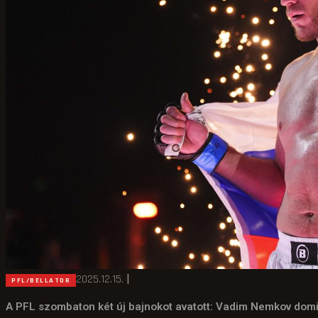
2025.12.15.
|
PFL/BELLATOR
A PFL szombaton két új bajnokot avatott: Vadim Nemkov domin