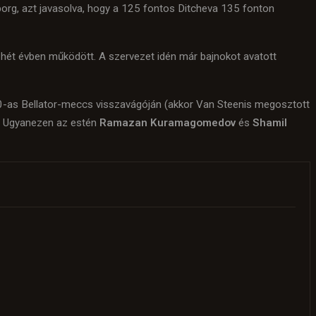
rg, azt javasolva, hogy a 125 fontos Ditcheva 135 fonton
ő hét évben működött. A szervezet idén már bajnokot avatott
0-as Bellator-meccs visszavágóján (akkor Van Steenis megosztott
. Ugyanezen az estén
Ramazan Kuramagomedov
és
Shamil