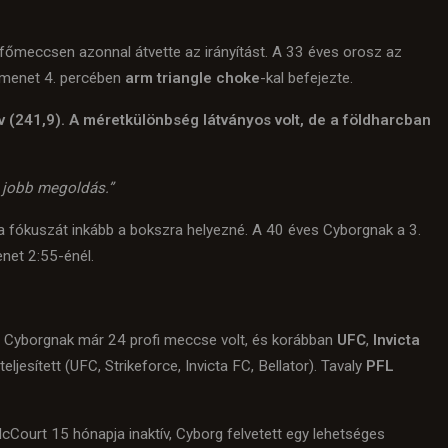
főmeccsen azonnal átvette az irányítást. A 33 éves orosz az
1. menet 4. percében
arm triangle choke
-kal befejezte.
 (241,9). A méretkülönbség látványos volt, de a földharcban
a jobb megoldás.”
 a fókuszát inkább a bokszra helyezné. A 40 éves Cyborgnak a 3.
net 2:55-énél.
lt, Cyborgnak már 24 profi meccse volt, és korábban
UFC
,
Invicta
teljesített (UFC, Strikeforce, Invicta FC, Bellator). Tavaly
PFL
McCourt 15 hónapja inaktív, Cyborg felvetett egy lehetséges