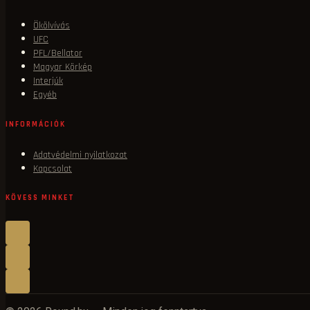
Ökölvívás
UFC
PFL/Bellator
Magyar Körkép
Interjúk
Egyéb
INFORMÁCIÓK
Adatvédelmi nyilatkozat
Kapcsolat
KÖVESS MINKET