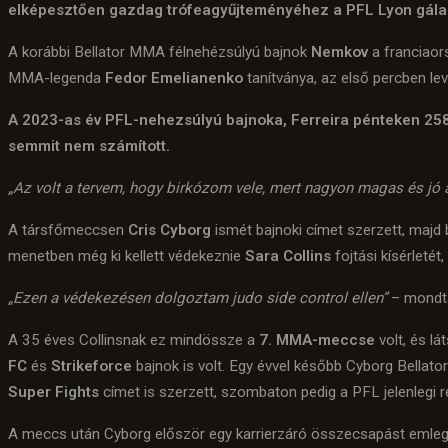
elképesztően gazdag trófeagyűjteményéhez a PFL Lyon gála
A korábbi Bellator MMA félnehézsúlyú bajnok
Nemkov
a franciaor
MMA-legenda
Fedor Emelianenko
tanítványa, az első percben lev
A 2023-as év PFL-nehezsúlyú bajnoka, Ferreira pénteken 258,
semmit nem számított.
„Az volt a tervem, hogy birkózom vele, mert nagyon magas és jó 
A társfőmeccsen
Cris Cyborg
ismét bajnoki címet szerzett, majd 
menetben még ki kellett védekeznie
Sara Collins
fojtási kísérletét
„Ezen a védekezésen dolgoztam judo side control ellen”
– mondta
A 35 éves Collinsnak ez mindössze a
7. MMA-meccse
volt, és l
FC
és
Strikeforce
bajnok is volt. Egy évvel később Cyborg Bellator
Super Fights
címet is szerzett, szombaton pedig a PFL jelenlegi r
A meccs után Cyborg először egy karrierzáró összecsapást emlege