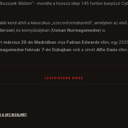
lkozzunk félúton”
– mondta a hosszú ideje 145 fonton bunyózó Cybo
labb kerül attól a klasszikus „szezonformátumtól”, amelyben az els
derson
) és könnyűsúlyban (
Usman Nurmagomedov
) is.
ét
március 20-án Madridban
vívja
Fabian Edwards
ellen, egy 202
magomedov
február 7-én Dubajban
védi a címét
Alfie Davis
ellen
LEGFRISSEBB HÍREK
I A UFC BIZALMÁT