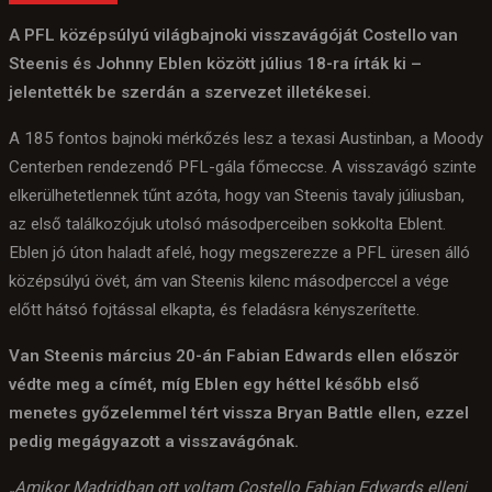
A PFL középsúlyú világbajnoki visszavágóját Costello van
Steenis és Johnny Eblen között július 18-ra írták ki –
jelentették be szerdán a szervezet illetékesei.
A 185 fontos bajnoki mérkőzés lesz a texasi Austinban, a Moody
Centerben rendezendő PFL-gála főmeccse. A visszavágó szinte
elkerülhetetlennek tűnt azóta, hogy van Steenis tavaly júliusban,
az első találkozójuk utolsó másodperceiben sokkolta Eblent.
Eblen jó úton haladt afelé, hogy megszerezze a PFL üresen álló
középsúlyú övét, ám van Steenis kilenc másodperccel a vége
előtt hátsó fojtással elkapta, és feladásra kényszerítette.
Van Steenis március 20-án Fabian Edwards ellen először
védte meg a címét, míg Eblen egy héttel később első
menetes győzelemmel tért vissza Bryan Battle ellen, ezzel
pedig megágyazott a visszavágónak.
„Amikor Madridban ott voltam Costello Fabian Edwards elleni