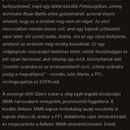
befejezésénél, majd egy héttel később Pittsburghben Johnny
domináns Bryan Battle elleni győzelménél, azonnal érezni
lehetett, hogy ez a történet még nem ért véget. Az első
meccsükben minden benne volt, amit egy bajnoki pillanattól
várni lehet: elit szintű tudás, dráma, vita és egy olyan befejezés,
amelyről az emberek még mindig beszélnek. Ez egy
világbajnoki visszavágó hatalmas téttel, valódi feszültséggel és
két olyan harcossal, akik tényleg úgy érzik, bizonyítaniuk kell.
Costello számára ez az érvényesítésről szól, Johnny számára
pedig a megváltásról”
– mondta John Martin, a PFL
vezérigazgatója az ESPN-nek.
A veresége előtt Eblent sokan a világ egyik legjobb középsúlyú
MMA-harcosaként emlegették, promóciótól függetlenül. A
korábbi Bellator MMA-bajnok technikailag tavaly veszítette el
bajnoki státuszát, amikor a PFL átalakította saját címstruktúráját,
és megszüntette a Bellator MMA-címmérkőzéseket. Ennek