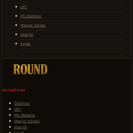
UFC
PFL/Bellator
Magyar Körkép
Interjúk
Egyéb
KATEGÓRIÁK
Ökölvívás
UFC
PFL/Bellator
Magyar Körkép
Interjúk