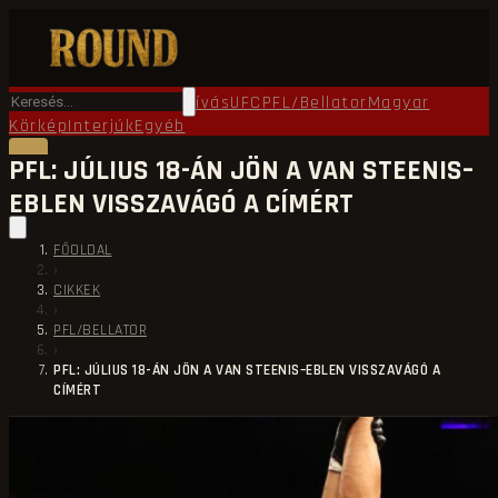
Főoldal
Round TV
Ökölvívás
UFC
PFL/Bellator
Magyar
Körkép
Interjúk
Egyéb
PFL: JÚLIUS 18-ÁN JÖN A VAN STEENIS–
EBLEN VISSZAVÁGÓ A CÍMÉRT
FŐOLDAL
›
CIKKEK
›
PFL/BELLATOR
›
PFL: JÚLIUS 18-ÁN JÖN A VAN STEENIS–EBLEN VISSZAVÁGÓ A
CÍMÉRT