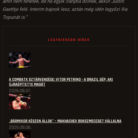
amit nem tehetek, de ha egyik irányba dőlnék, akkor Justin
Gaethje felé. Interim bajnok lesz, aztán még idén legyőzi Ilia
Topuriát is.”
LEGFRISSEBB HÍREK
A COMBATX SZTÁRVENDÉGE: VITOR PETRINO - A BRAZIL GÉP, AKI
ÚJRAÉPÍTETTE MAGÁT
2026.08.07.
„BÁRMIKOR KÉSZEN ÁLLOK” – MAKHACHEV BOKSZMECCSET VÁLLALNA
2026.08.06.