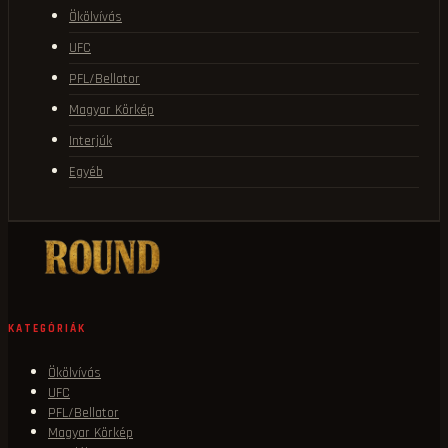
Ökölvívás
UFC
PFL/Bellator
Magyar Körkép
Interjúk
Egyéb
KATEGÓRIÁK
Ökölvívás
UFC
PFL/Bellator
Magyar Körkép