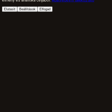
élmény és analitika céljából.
Adatvédelmi tájékoztató
Elutasít
Beállítások
Elfogad