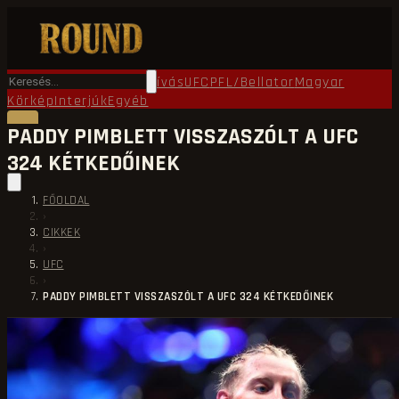
Főoldal
Round TV
Ökölvívás
UFC
PFL/Bellator
Magyar
Körkép
Interjúk
Egyéb
PADDY PIMBLETT VISSZASZÓLT A UFC
324 KÉTKEDŐINEK
FŐOLDAL
›
CIKKEK
›
UFC
›
PADDY PIMBLETT VISSZASZÓLT A UFC 324 KÉTKEDŐINEK