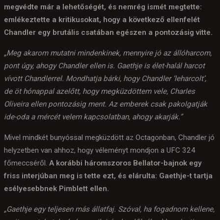
megvédte már a lehetőségét, és nemrég ismét megtette:
emlékeztette a kritikusokat, hogy a következő ellenfelét
Chandler egy brutális csatában egészen a pontozásig vitte.
„Meg akarom mutatni mindenkinek, mennyire jó az állóharcom,
pont úgy, ahogy Chandler ellen is. Gaethje is élet-halál harcot
vívott Chandlerrel. Mondhatja bárki, hogy Chandler ‘leharcolt’,
de öt hónappal azelőtt, hogy megküzdöttem vele, Charles
Oliveira ellen pontozásig ment. Az emberek csak pakolgatják
ide-oda a mércét velem kapcsolatban, ahogy akarják.”
Mivel mindkét bunyóssal megküzdött az Octagonban, Chandler jó
helyzetben van ahhoz, hogy véleményt mondjon a UFC 324
főmeccséről.
A korábbi háromszoros Bellator-bajnok egy
friss interjúban meg is tette ezt, és elárulta: Gaethje-t tartja
esélyesebbnek Pimblett ellen.
„Gaethje egy teljesen más állatfaj. Szóval, ha fogadnom kellene,