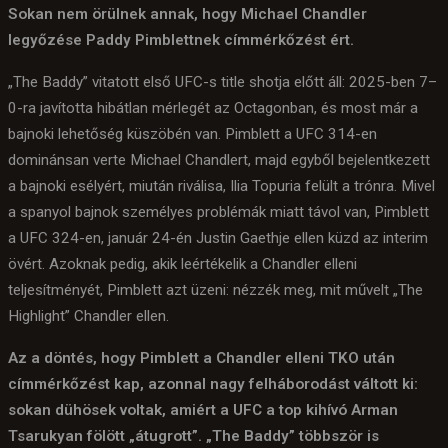
Sokan nem örülnek annak, hogy Michael Chandler
legyőzése Paddy Pimblettnek címmérkőzést ért.
„The Baddy” vitatott első UFC-s title shotja előtt áll: 2025-ben 7–
0-ra javította hibátlan mérlegét az Octagonban, és most már a
bajnoki lehetőség küszöbén van. Pimblett a UFC 314-en
dominánsan verte Michael Chandlert, majd egyből bejelentkezett
a bajnoki esélyért, miután riválisa, Ilia Topuria felült a trónra. Mivel
a spanyol bajnok személyes problémák miatt távol van, Pimblett
a UFC 324-en, január 24-én Justin Gaethje ellen küzd az interim
övért. Azoknak pedig, akik leértékelik a Chandler elleni
teljesítményét, Pimblett azt üzeni: nézzék meg, mit művelt „The
Highlight” Chandler ellen.
Az a döntés, hogy Pimblett a Chandler elleni TKO után
címmérkőzést kap, azonnal nagy felháborodást váltott ki:
sokan dühösek voltak, amiért a UFC a top kihívó Arman
Tsarukyan fölött „átugrott”. „The Baddy” többször is