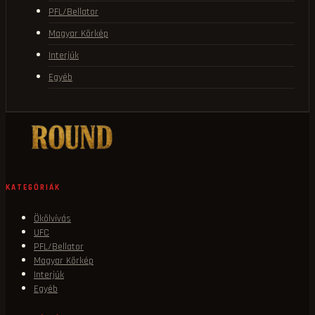
PFL/Bellator
Magyar Körkép
Interjúk
Egyéb
KATEGÓRIÁK
Ökölvívás
UFC
PFL/Bellator
Magyar Körkép
Interjúk
Egyéb