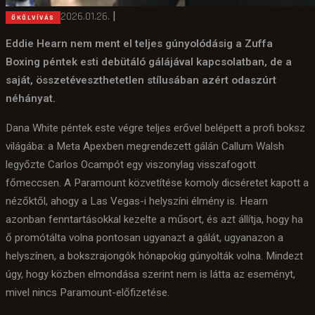
2026.01.26.
|
ÖKÖLVÍVÁS
Eddie Hearn nem ment el teljes gúnyolódásig a Zuffa
Boxing péntek esti debütáló gálájával kapcsolatban, de a
saját, összetéveszthetetlen stílusában azért odaszúrt
néhányat.
Dana White péntek este végre teljes erővel belépett a profi boksz
világába: a Meta Apexben megrendezett gálán Callum Walsh
legyőzte Carlos Ocampót egy viszonylag visszafogott
főmeccsen. A Paramount közvetítése komoly dicséretet kapott a
nézőktől, ahogy a Las Vegas-i helyszíni élmény is. Hearn
azonban fenntartásokkal kezelte a műsort, és azt állítja, hogy ha
ő promótálta volna pontosan ugyanazt a gálát, ugyanazon a
helyszínen, a bokszrajongók hónapokig gúnyolták volna. Mindezt
úgy, hogy közben elmondása szerint nem is látta az eseményt,
mivel nincs Paramount-előfizetése.