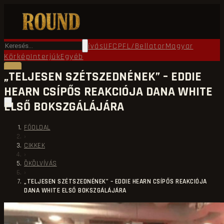
Főoldal
Round TV
Ökölvívás
UFC
PFL/Bellator
Magyar
Körkép
Interjúk
Egyéb
„TELJESEN SZÉTSZEDNÉNEK” – EDDIE
HEARN CSÍPŐS REAKCIÓJA DANA WHITE
ELSŐ BOKSZGÁLÁJÁRA
FŐOLDAL
›
CIKKEK
›
ÖKÖLVÍVÁS
›
„TELJESEN SZÉTSZEDNÉNEK” – EDDIE HEARN CSÍPŐS REAKCIÓJA
DANA WHITE ELSŐ BOKSZGÁLÁJÁRA