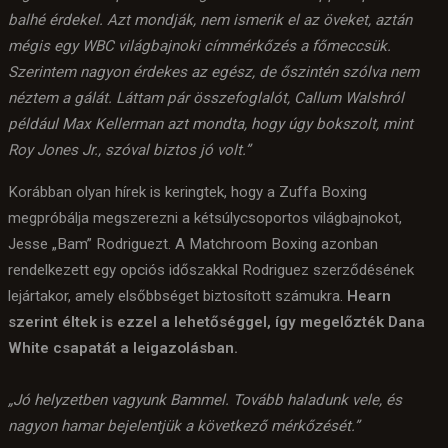
balhé érdekel. Azt mondják, nem ismerik el az öveket, aztán
mégis egy WBC világbajnoki címmérkőzés a főmeccsük.
Szerintem nagyon érdekes az egész, de őszintén szólva nem
néztem a gálát. Láttam pár összefoglalót, Callum Walshról
például Max Kellerman azt mondta, hogy úgy bokszolt, mint
Roy Jones Jr., szóval biztos jó volt.”
Korábban olyan hírek is keringtek, hogy a Zuffa Boxing
megpróbálja megszerezni a kétsúlycsoportos világbajnokot,
Jesse „Bam” Rodriguezt. A Matchroom Boxing azonban
rendelkezett egy opciós időszakkal Rodriguez szerződésének
lejártakor, amely elsőbbséget biztosított számukra.
Hearn
szerint éltek is ezzel a lehetőséggel, így megelőzték Dana
White csapatát a leigazolásban.
„Jó helyzetben vagyunk Bammel. Tovább haladunk vele, és
nagyon hamar bejelentjük a következő mérkőzését.”