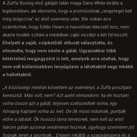
A Zuffa Boxing első gáláját talán maga Dana White bírálta a
legélesebben, aki elismerte, hogy a promóciónak „rengeteget kell
még dolgoznia” az első esemény után. Bár sokan arra
számítottak, hogy Eddie Hearn is hasonlóan lekezelő lesz, nem
akarta tovább szítani a médiában zajló viszályt a két fél között.
Ehelyett a saját, csipkelődő stílusát választotta, és
elmondta, hogy nem nézte a gálát. Ugyanakkor több
kétértelmű megjegyzést is tett, amelyek arra utaltak, hogy
nem volt különösebben lenyűgözve a látottaktól vagy inkább
a hallottaktól.
„A közösségi médián követtem az eseményt, a Zuffa posztjain
keresztül. Más volt, nem? Azt azért elmondom: ha én hoztam
volna össze azt a gálát, teljesen szétszedtek volna, egy
hónapig kaptam volna az ívet. De ők most indulnak, gurítják
előre a labdát. Ők hosszú távra terveznek, nem kell az első
három gálán azonnal eredményt hozniuk, úgyhogy szerintem jót
fognak tenni a sportnak… Engem inkább a szappanopera és a